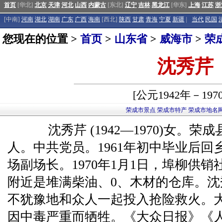
首页
[华北]
北京
天津
河北
山西
内蒙古
[东北]
辽宁
吉林
黑龙江
[华东]
上海
江苏
浙
[中南]
河南
湖北
湖南
广东
广西
海南
[西北]
陕西
甘肃
青海
宁夏
新疆
|
当代
民国
您现在的位置 >
首页
>
山东省
>
威海市
>
荣
沈秀芹
[公元1942年－197
荣成市景点
荣成市特产
荣成市地名
沈秀芹 (1942—1970)女。荣成
人。中共党员。1961年初中毕业后回乡
场副场长。1970年1月1日，埠柳供
附近是堆满柴油、0、木材的仓库。
不犹豫地和众人一起投入抢险救火。
因中毒严重而牺牲。《大众日报》《