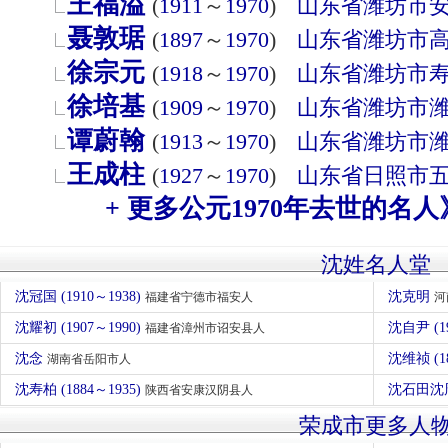
王福溢
(
1911
～
1970
)
山东省
潍坊市
聂敦琚
(
1897
～
1970
)
山东省
潍坊市
徐宗元
(
1918
～
1970
)
山东省
潍坊市
徐培基
(
1909
～
1970
)
山东省
潍坊市
谭蔚翰
(
1913
～
1970
)
山东省
潍坊市
王成柱
(
1927
～
1970
)
山东省
日照市
+ 更多公元1970年去世的名人
沈姓名人堂
沈冠国 (1910～1938)
沈克明
福建省宁德市福安人
河
沈耀初 (1907～1990)
沈自尹 (
福建省漳州市诏安县人
沈念
沈维祯 (1
湖南省岳阳市人
沈寿柏 (1884～1935)
沈石田沈周
陕西省安康汉阴县人
荣成市更多人