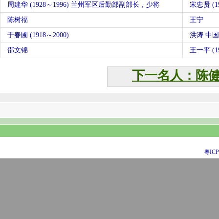
周建华 (1928～1996) 兰州军区后勤部副部长，少将
宋忠贤 (19
陈树福
王宁
于春圃 (1918～2000)
洪涛 中
邵文锦
王一平 (19
下一名人：陈
粤ICP