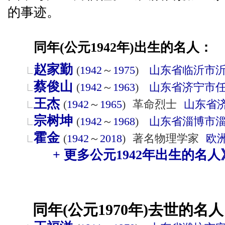
的事迹。
同年(公元1942年)出生的名人：
赵家勤
(
1942
～
1975
)
山东省
临沂市
蔡俊山
(
1942
～
1963
)
山东省
济宁市
王杰
(
1942
～
1965
)
革命烈士
山东省
宗树坤
(
1942
～
1968
)
山东省
淄博市
霍金
(
1942
～
2018
)
著名物理学家
欧
+ 更多公元1942年出生的名人
同年(公元1970年)去世的名人