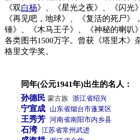
《双
白杨
》、《星光之夜》、《闪光
《再见吧，地球》、《复活的死尸》
锤》、《木马王子》、《神秘的喇叭》
各类图书1500万字。曾获《塔里木》杂
格里文学奖。
同年(公元1941年)出生的名人：
孙德民
蒙古族
浙江省
绍兴
宁宣成
山东省
烟台市
蓬莱区
王秀芳
河南省
南阳市
内乡县
石湾
江苏省
常州
武进