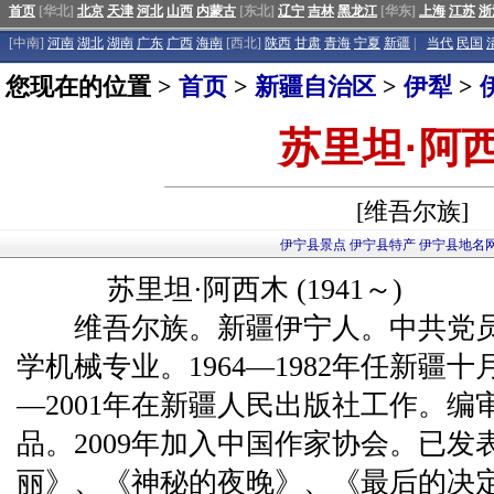
首页
[华北]
北京
天津
河北
山西
内蒙古
[东北]
辽宁
吉林
黑龙江
[华东]
上海
江苏
浙
[中南]
河南
湖北
湖南
广东
广西
海南
[西北]
陕西
甘肃
青海
宁夏
新疆
|
当代
民国
您现在的位置 >
首页
>
新疆自治区
>
伊犁
>
苏里坦·阿
[维吾尔族]
伊宁县景点
伊宁县特产
伊宁县地名
苏里坦·阿西木 (1941～)
维吾尔族。新疆伊宁人。中共党员。
学机械专业。1964—1982年任新疆十
—2001年在新疆人民出版社工作。编审
品。2009年加入中国作家协会。已
丽》、《神秘的夜晚》、《最后的决