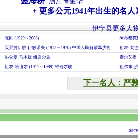
盛海耕
浙江省
金华
+ 更多公元1941年出生的名人
伊宁县更多人
陈刚 (1929～2008)
阿布都克
买买提伊敏·伊敏诺夫 (1913～1970) 中国人民解放军少将
祖农·太也
热合曼·马木提 维吾尔族
泰尔艾提
祖农·哈迪尔 (1911～1989) 维吾尔族
祖尔东·沙比
下一名人：严
粤ICP