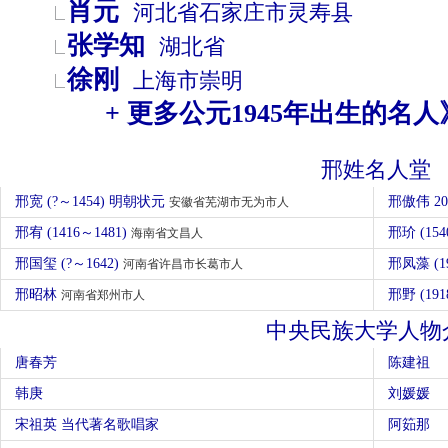
肖元
河北省
石家庄市
灵寿县
张学知
湖北省
徐刚
上海市
崇明
+ 更多公元1945年出生的名人
邢姓名人堂
邢宽 (?～1454) 明朝状元
邢傲伟 2
安徽省芜湖市无为市人
邢宥 (1416～1481)
邢玠 (154
海南省文昌人
邢国玺 (?～1642)
邢凤藻 (1
河南省许昌市长葛市人
邢昭林
邢野 (191
河南省郑州市人
中央民族大学人物
唐春芳
陈建祖
韩庚
刘媛媛
宋祖英 当代著名歌唱家
阿筎那