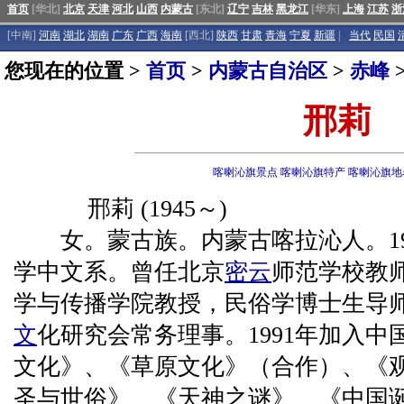
首页
[华北]
北京
天津
河北
山西
内蒙古
[东北]
辽宁
吉林
黑龙江
[华东]
上海
江苏
浙
[中南]
河南
湖北
湖南
广东
广西
海南
[西北]
陕西
甘肃
青海
宁夏
新疆
|
当代
民国
您现在的位置 >
首页
>
内蒙古自治区
>
赤峰
邢莉
喀喇沁旗景点
喀喇沁旗特产
喀喇沁旗地
邢莉 (1945～)
女。蒙古族。内蒙古喀拉沁人。19
学中文系。曾任北京
密云
师范学校教
学与传播学院教授，民俗学博士生导
文
化研究会常务理事。1991年加入
文化》、《草原文化》（合作）、《
圣与世俗》、《天神之谜》、《中国