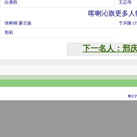
白庚胜
王正伟
喀喇沁旗更多人
张树桐 蒙古族
于兴隆 (19
邢莉
下一名人：邢
粤ICP