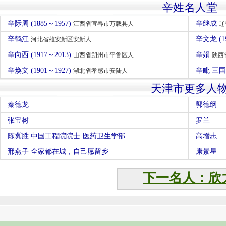
辛姓名人堂
辛际周 (1885～1957)
辛继成
江西省宜春市万载县人
辽
辛鹤江
辛文龙 (1
河北省雄安新区安新人
辛向西 (1917～2013)
辛娟
山西省朔州市平鲁区人
陕西
辛焕文 (1901～1927)
辛毗 三
湖北省孝感市安陆人
天津市更多人
秦德龙
郭德纲
张宝树
罗兰
陈冀胜 中国工程院院士·医药卫生学部
高增志
邢燕子 全家都在城，自己愿留乡
康景星
下一名人：欣