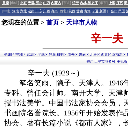
首页
[华北]
北京
天津
河北
山西
内蒙古
[东北]
辽宁
吉林
黑龙江
[华东]
上海
江苏
浙
[中南]
河南
湖北
湖南
广东
广西
海南
[西北]
陕西
甘肃
青海
宁夏
新疆
|
当代
民国
您现在的位置 >
首页
>
天津市人物
辛一夫
蓟州区
宁河区
武清区
宝坻区
静海
和平区
南开区
东丽区
北辰区
西青区
滨海新区
特产
天津市地名网
[手机版
辛一夫 (1929～)
笔名笑雨、隐子。天津人。1946
专科。曾任会计师。南开大学、天津
授书法美学。中国书法家协会会员，
书画院名誉院长。1956年开始发表作品
协会。著有长篇小说《都市人家》，