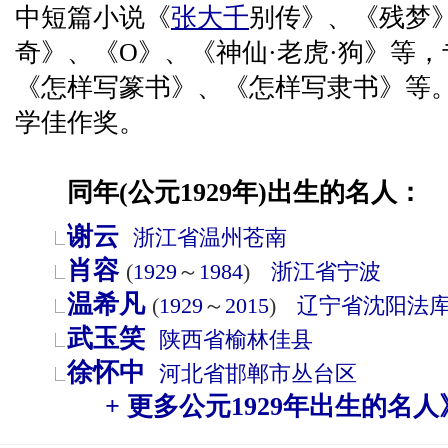
中短篇小说《
张大千
别传》、《残梦
奇》、《O》、《神仙·老虎·狗》等
《怎样写篆书》、《怎样写隶书》等
学佳作奖。
同年(公元1929年)出生的名人：
谢云
浙江省
温州
苍南
肖容
(
1929
～
1984
)
浙江省
宁波
温希凡
(
1929
～
2015
)
辽宁省
沈阳
法
武玉笑
陕西省
榆林
佳县
徐怀中
河北省
邯郸市
丛台区
+ 更多公元1929年出生的名人