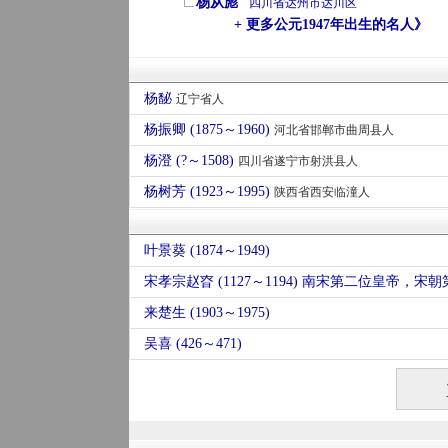
杨从彪
四川省
达州市
达川区
+ 更多公元1947年出生的名人》
杨馝
辽宁省人
杨振卿 (1875～1960)
河北省邯郸市曲周县人
杨澄 (?～1508)
四川省遂宁市射洪县人
杨树芳 (1923～1995)
陕西省西安临潼人
叶景葵 (1874～1949)
来楚生 (1903～1975)
吴喜 (426～471)