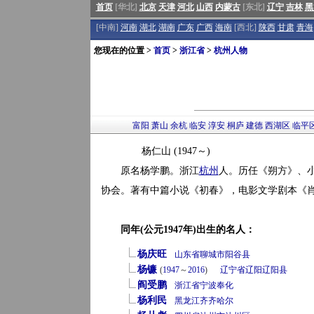
首页
[华北]
北京
天津
河北
山西
内蒙古
[东北]
辽宁
吉林
黑
[中南]
河南
湖北
湖南
广东
广西
海南
[西北]
陕西
甘肃
青海
您现在的位置 >
首页
>
浙江省
>
杭州人物
富阳
萧山
余杭
临安
淳安
桐庐
建德
西湖区
临平
杨仁山 (1947～)
原名杨学鹏。浙江
杭州
人。历任《朔方》、小
协会。著有中篇小说《初春》，电影文学剧本《肖
同年(公元1947年)出生的名人：
杨庆旺
山东省
聊城市
阳谷县
杨镰
(
1947
～
2016
)
辽宁省
辽阳
辽阳县
阎受鹏
浙江省
宁波
奉化
杨利民
黑龙江
齐齐哈尔