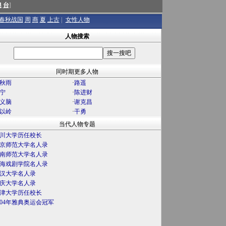
澳
台
]
春秋战国
周
商
夏
上古
|
女性人物
人物搜索
同时期更多人物
秋雨
·
路遥
宁
·
陈进财
义脑
·
谢克昌
以岭
·
干勇
当代人物专题
川大学历任校长
京师范大学名人录
南师范大学名人录
海戏剧学院名人录
汉大学名人录
庆大学名人录
津大学历任校长
004年雅典奥运会冠军