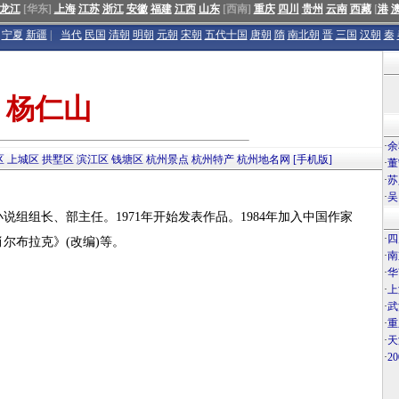
龙江
[华东]
上海
江苏
浙江
安徽
福建
江西
山东
[西南]
重庆
四川
贵州
云南
西藏
[
港
宁夏
新疆
|
当代
民国
清朝
明朝
元朝
宋朝
五代十国
唐朝
隋
南北朝
晋
三国
汉朝
秦
杨仁山
·
余
区
上城区
拱墅区
滨江区
钱塘区
杭州景点
杭州特产
杭州地名网
[手机版]
·
董
·
苏
·
吴
说组组长、部主任。1971年开始发表作品。1984年加入中国作家
·
四
尔布拉克》(改编)等。
·
南
·
华
·
上
·
武
·
重
·
天
·
2