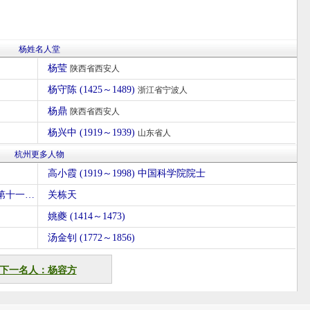
杨姓名人堂
杨莹
陕西省西安人
杨守陈 (1425～1489)
浙江省宁波人
杨鼎
陕西省西安人
杨兴中 (1919～1939)
山东省人
杭州更多人物
高小霞 (1919～1998) 中国科学院院士
宋孝宗赵昚 (1127～1194) 南宋第二位皇帝，宋朝第十一位皇帝
关栋天
姚夔 (1414～1473)
汤金钊 (1772～1856)
下一名人：杨容方