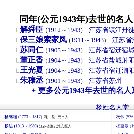
同年(公元1943年)去世的名人
解舜臣
(
1912
～
1943
)
江苏省
镇江
丹
保三娘索家凤
(
1911
～
1943
)
江苏省
苏同仁
(
1905
～
1943
)
江苏省
宿迁
宿
董正香
(
1904
～
1943
)
江苏省
盐城
射
王光夏
(
1904
～
1943
)
江苏省
宿迁
泗
朱穰丞
(
1901
～
1943
)
江苏省
苏州
+ 更多公元1943年去世的名人
杨姓名人堂
杨继端 (1773～1817)
杨钦 (536
四川省广元市人
杨述 (1913～1980)
杨奎章 (1
江苏省淮安淮安区人