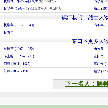
杨树锋 中国科学院院士
杨小运
浙江省绍兴人
湖
杨华亭 (1903～1971)
杨江 (191
陕西省铜川王益区人
镇江杨门三烈士人
杨瑞年 (1916～1943)
杨华年 (19
杨青年
京口区更多人
夏遹声 (1907～1982)
杨效颜
冷士嵋 (1628～1711)
陈怀民 (1
何默 (1911～1987)
李西侯 (18
刘鹗 (1857～1909)
鲍皋 (17
下一名人：解