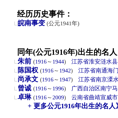
经历历史事件：
皖南事变
(公元1941年)
同年(公元1916年)出生的名人
朱前
(
1916
～
1944
)
江苏省
淮安
涟水县
陈国权
(
1916
～
1942
)
江苏省
南通
海
尚承文
(
1916
～
1947
)
江苏省
南京
溧
曾诚
(
1916
～
1996
)
广西自治区
南宁
马
卓琳
(
1916
～
2009
)
云南省
曲靖
宣威市
+ 更多公元1916年出生的名人