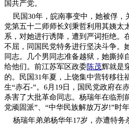
国共产党。
民国30年，皖南事变中，她被俘，
党第五十二师师长刘秉哲利用其姨太
系，对她进行诱降，遭到严词拒绝。
不屈，同国民党特务进行坚决斗争。
同志。几个男同志准备越狱，她撕掉
给他们。前江苏军区政委
陈茂
辉就是
的。民国31年夏，上饶集中营转移往
生“赤石-”。6月19日，国民党政府
杀害了大批革命同志。杨瑞年在临刑
党顽固派”、“中华民族解放万岁!”时年
杨瑞年弟弟杨华年17岁，亦遭特务