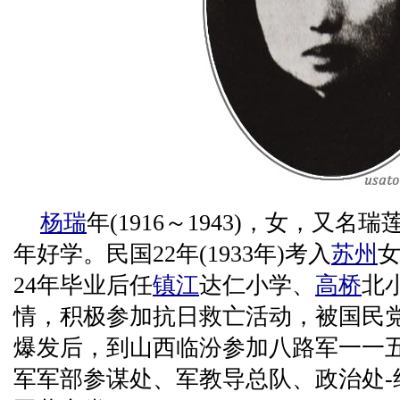
杨瑞
年(1916～1943)，女，又名瑞
年好学。民国22年(1933年)考入
苏州
24年毕业后任
镇江
达仁小学、
高桥
北
情，积极参加抗日救亡活动，被国民
爆发后，到山西临汾参加八路军一一
军军部参谋处、军教导总队、政治处-