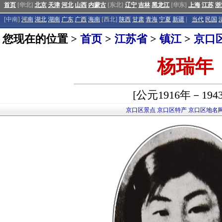
首页
[华北]
北京
天津
河北
山西
内蒙古
[东北]
辽宁
吉林
黑龙江
[华东]
上海
江苏
浙
[中南]
河南
湖北
湖南
广东
广西
海南
[西北]
陕西
甘肃
青海
宁夏
新疆
|
当代
民国
您现在的位置 >
首页
>
江苏省
>
镇江
>
京口
杨瑞年
[公元1916年－194
京口区景点
京口区特产
京口区地名