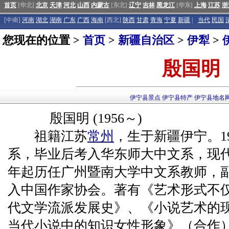
首页
[华北]
北京
天津
河北
山西
内蒙古
[东北]
辽宁
吉林
黑龙江
[华东]
上海
江苏
浙
[中南]
河南
湖北
湖南
广东
广西
海南
[西北]
陕西
甘肃
青海
宁夏
新疆
|
当代
民国
您现在的位置 >
首页
>
新疆自治区
>
伊犁
>
殷国明
伊宁县景点
伊宁县特产
伊宁县地名
殷国明 (1956～)
祖籍江苏
常州
，生于新疆伊宁。1
系，毕业后考入华东师大中文系，现代
年起历任广州暨南大学中文系教师，副
入中国作家协会。著有《艺术形式不
代文学流派发展史》、《小说艺术的
当代小说中的知识女性形象》（合作