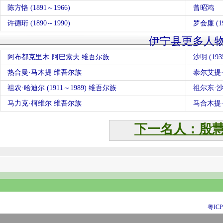
陈方恪 (1891～1966)
曾昭鸿
许德珩 (1890～1990)
罗会廉 (19
伊宁县更多人
阿布都克里木·阿巴索夫 维吾尔族
沙明 (193
热合曼·马木提 维吾尔族
泰尔艾提
祖农·哈迪尔 (1911～1989) 维吾尔族
祖尔东·沙比
马力克·柯维尔 维吾尔族
马合木提
下一名人：殷
粤ICP