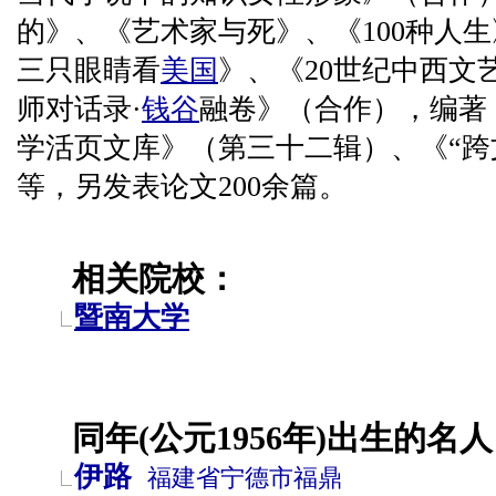
的》、《艺术家与死》、《100种人
三只眼睛看
美国
》、《20世纪中西文
师对话录·
钱谷
融卷》（合作），编著《
学活页文库》（第三十二辑）、《“跨
等，另发表论文200余篇。
相关院校：
暨南大学
同年(公元1956年)出生的名人
伊路
福建省
宁德市
福鼎