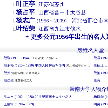
叶正亭
江苏省
苏州
杨占平
山西省
晋中市
太谷县
杨志广
(
1956
～
2009
)
河北省
邢台市
叶绍荣
江西省
九江市
修水
+ 更多公元1956年出生的名人
殷姓名人堂
殷逸 (1919～1944)
殷震 (19
江苏省镇江丹阳市人
殷承祯 (1915～1990) 中国人民解放军少将
殷德江
湖北省咸宁市崇阳人
山
殷羡
殷鉴 (190
河南省周口市西华县人
殷仁俊
殷寅
江苏省镇江人
暨南大学人物介
沈从文 (1902～1988) 20世纪湖南十大文化名人
杨康华 (19
王蘧常 (1890～1989)
陶铸 (190