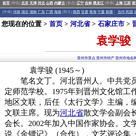
首页
[华北]
北京
天津
河北
山西
内蒙古
[东北]
辽宁
吉林
黑龙江
[华东]
上海
江苏
浙
[中南]
河南
湖北
湖南
广东
广西
海南
[西北]
陕西
甘肃
青海
宁夏
新疆
|
当代
民国
您现在的位置 >
首页
>
河北省
>
石家庄市
>
袁学骏
晋州市景点
晋州市特产
晋州市地名
袁学骏 (1945～)
笔名文丁。河北晋州人。中共党员。
定师范学校。1975年到晋州文化馆工作
地区文联，后任《太行文学》主编，编审
文联主席。现为
河北省
散文学会副会
会长。2002年加入中国作家协会。
说《金镖记》（合作），文艺评论集