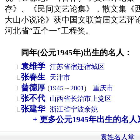
存》、《民间文艺论集》，散文集《
大山小说论》获中国文联首届文艺评
河北省“五个一”工程奖。
同年(公元1945年)出生的名人：
袁维学
江苏省
宿迁
宿城区
张春生
天津市
曾德厚
(
1945
～
2001
)
重庆市
张不代
山西省
长治市
上党区
张建华
浙江省
宁波
余姚
+ 更多公元1945年出生的名人
袁姓名人堂