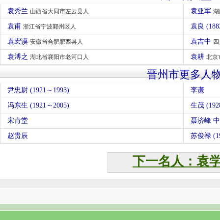
袁秀兰
袁亚军
山西省大同市左云县人
湖
袁甫
袁良 (1
浙江省宁波鄞州区人
袁宏谟
袁吉中
安徽省合肥肥西县人
四
袁溥之
袁耕
湖北省襄阳市老河口人
北京
晋州市更多人
尹忠尉 (1921～1993)
李谦
冯东生 (1921～2005)
生茂 (192
宋肯堂
聂济峰 
赵贵辰
苏俊禄 (19
下一名人：袁