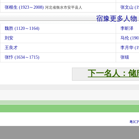
张根生 (1923～2008)
张文山 (1
河北省衡水市安平县人
宿豫更多人物
魏胜 (1120～1164)
李昕泽
刘安
马伦 (19
王良才
李月华 (19
张忭 (1634～1715)
张镭
下一名人：储
粤ICP