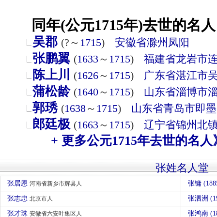
同年(公元1715年)去世的名人
吴郡
(?～
1715
)
安徽省
滁州
凤阳
张鹏翼
(
1633
～
1715
)
福建省
龙岩市
陈上川
(
1626
～
1715
)
广东省
湛江市
蒲松龄
(
1640
～
1715
)
山东省
淄博市
郭琇
(
1638
～
1715
)
山东省
青岛市
即墨
郎廷极
(
1663
～
1715
)
辽宁省
锦州
北
+ 更多公元1715年去世的名人
张姓名人堂
张居恩
张镛 (188
河南省新乡市辉县人
张志忠
张泗洲 (1
北京市人
张才珠
张鸿南 (1
安徽省六安叶集区人