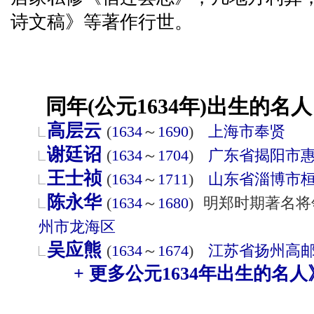
诗文稿》等著作行世。
同年(公元1634年)出生的名人
高层云
(
1634
～
1690
)
上海市
奉贤
谢廷诏
(
1634
～
1704
)
广东省
揭阳市
王士祯
(
1634
～
1711
)
山东省
淄博市
陈永华
(
1634
～
1680
)
明郑时期著名将
州市
龙海区
吴应熊
(
1634
～
1674
)
江苏省
扬州
高
+ 更多公元1634年出生的名人