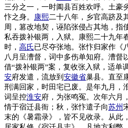
三分之一，一时阖县百姓欢呼。土豪劣
忭之身。
康熙
二十八年，乡官高跻及
周，篡改地契，诬陷张侵占其地，指
私吞拨补银两，入狱。康熙二十九年
时，
高氏
已尽夺张地。张忭归家作《
八月呈漕督，词中多伤单知府。漕督
借“拨补银两”案，复收张入狱，适单
安
府发遣，流放到
安徽省
巢县。直至
刑满回家，时田宅已废。是年九月，淮
词呈控
淮安
府，为张鸣冤。次年六月
情于宿迁县衙；秋，张忭遣子向
苏州
末的《暑霜录》，皆不见收录。从此
居家私修《宿迁县志》，凡地方利弊