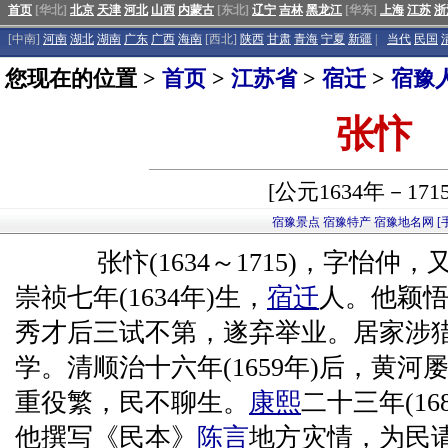
首页
[华北]
北京
天津
河北
山西
内蒙古
[东北]
辽宁
吉林
黑龙江
[华东]
上海
江苏
浙
[中南]
河南
湖北
湖南
广东
广西
海南
[西北]
陕西
甘肃
青海
宁夏
新疆
|
当代
民国
您现在的位置 >
首页
>
江苏省
>
宿迁
>
宿豫
张忭
[公元1634年－171
宿豫景点
宿豫特产
宿豫地名网
[
张忭(1634～1715)，字怡仲
崇祯七年(1634年)生，
宿迁
人。他颖
秀才后三试不第，遂弃举业。居家涉
学。清顺治十六年(1659年)后，黄河
重役繁，民不聊生。
康熙
二十三年(1
他撰写《民本》
陈言
地方灾情，为民