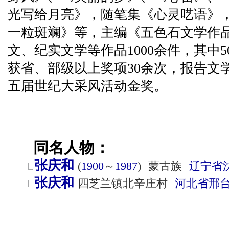
光写给月亮》，随笔集《心灵呓语》
一粒斑斓》等，主编《五色石文学作
文、纪实文学等作品1000余件，其中
获省、部级以上奖项30余次，报告文
五届世纪大采风活动金奖。
同名人物：
张庆和
(
1900
～
1987
)
蒙古族
辽宁省
张庆和
四芝兰镇北辛庄村
河北省
邢