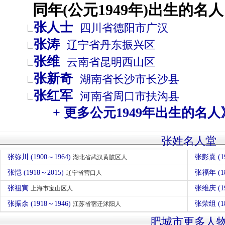
同年(公元1949年)出生的名人
张人士
四川省
德阳市
广汉
张涛
辽宁省
丹东
振兴区
张维
云南省
昆明
西山区
张新奇
湖南省
长沙市
长沙县
张红军
河南省
周口市
扶沟县
+ 更多公元1949年出生的名人
张姓名人堂
张弥川 (1900～1964)
张彭熹 (
湖北省武汉黄陂区人
张恺 (1918～2015)
张福年 (1
辽宁省营口人
张祖寅
张维庆 (1
上海市宝山区人
张振余 (1918～1946)
张荣组 (1
江苏省宿迁沭阳人
肥城市更多人