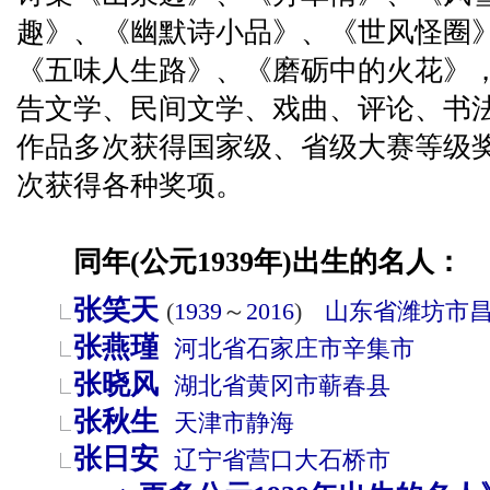
趣》、《幽默诗小品》、《世风怪圈
《五味人生路》、《磨砺中的火花》
告文学、民间文学、戏曲、评论、书法
作品多次获得国家级、省级大赛等级
次获得各种奖项。
同年(公元1939年)出生的名人：
张笑天
(
1939
～
2016
)
山东省
潍坊市
张燕瑾
河北省
石家庄市
辛集市
张晓风
湖北省
黄冈市
蕲春县
张秋生
天津市
静海
张日安
辽宁省
营口
大石桥市