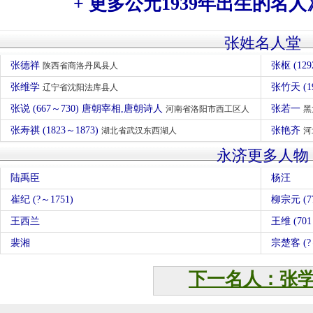
+ 更多公元1939年出生的名人
张姓名人堂
张德祥
张枢 (129
陕西省商洛丹凤县人
张维学
张竹天 (1
辽宁省沈阳法库县人
张说 (667～730) 唐朝宰相,唐朝诗人
张若一
河南省洛阳市西工区人
黑
张寿祺 (1823～1873)
张艳齐
湖北省武汉东西湖人
河
永济更多人物
陆禹臣
杨汪
崔纪 (?～1751)
柳宗元 (
王西兰
王维 (7
裴湘
宗楚客 (?
下一名人：张