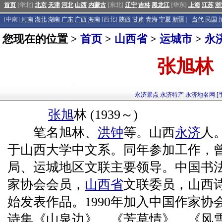
首页
[华北]
北京
天津
河北
山西
内蒙古
[东北]
辽宁
吉林
黑龙江
[华东]
上海
江苏
浙
[中南]
河南
湖北
湖南
广东
广西
海南
[西北]
陕西
甘肃
青海
宁夏
新疆
|
当代
民国
您现在的位置 >
首页
>
山西省
>
运城市
>
永
张旭林
永济景点
永济特产
永济地名网
[
张旭
林 (1939～)
笔名旭林、
洪钟
等。山西
永济
人
于山西大学中文系。同年参加工作，
局、运城地区文联主要领导。中国书
家协会会员，
山西省
文联委员，山西诗
始发表作品。1990年加入中国作家
诗集《山泉边》、《芳草情》、《风