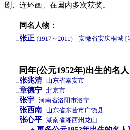
剧、连环画。在国内多次获奖。
同名人物：
张正
(
1917
～
2011
)
安徽省
安庆
桐城
[
同年(公元1952年)出生的名人
张兆清
山东省
泰安市
章德宁
北京市
张宇
河南省
洛阳市
洛宁
张西南
山东省
东营市
广饶县
张心平
湖南省
湘西州
龙山
+ 更多公元1952年出生的名人