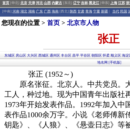
首页
[华北]
北京
天津
河北
山西
内蒙古
[东北]
辽宁
吉林
黑龙江
[华东]
上海
江苏
浙
[中南]
河南
湖北
湖南
广东
广西
海南
[西北]
陕西
甘肃
青海
宁夏
新疆
|
当代
民国
您现在的位置 >
首页
>
北京市人物
张正
东城区
房山区
大兴区
西城区
通州区
丰台区
昌平
平谷区
朝阳区
怀柔
顺义区
海淀
地名网
[手机版]
张正 (1952～)
原名张征。北京人。中共党员。大
工人，种过地。现为中国青年出版社
1973年开始发表作品。1992年加入
表作品1000余万字。小说《老师傅
钥匙》、《人狼》、《悬壶日志》等