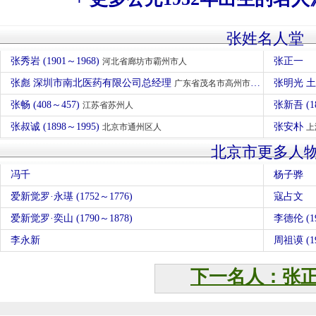
张姓名人堂
张秀岩 (1901～1968)
张正一
河北省廊坊市霸州市人
张彪 深圳市南北医药有限公司总经理
张明光 
广东省茂名市高州市人
张畅 (408～457)
张新吾 (1
江苏省苏州人
张叔诚 (1898～1995)
张安朴
北京市通州区人
上
北京市更多人
冯千
杨子骅
爱新觉罗·永璂 (1752～1776)
寇占文
爱新觉罗·奕山 (1790～1878)
李德伦 (1
李永新
周祖谟 (19
下一名人：张