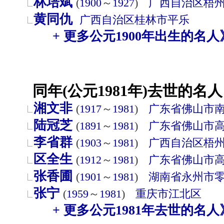
林培斌
(
1900
～
1927
)
广西自治区
梧
黄同仇
广西自治区
桂林市
平乐
+ 更多公元1900年出生的名人
同年(公元1981年)去世的名人
湘文非
(
1917
～
1981
)
广东省
佛山市
陆冠芝
(
1891
～
1981
)
广东省
佛山市
李省群
(
1903
～
1981
)
广西自治区
梧
区全生
(
1912
～
1981
)
广东省
佛山市
张香圃
(
1901
～
1981
)
湖南省
永州市
张宁
(
1959
～
1981
)
重庆市
江北区
+ 更多公元1981年去世的名人