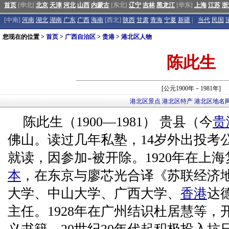
首页
[华北]
北京
天津
河北
山西
内蒙古
[东北]
辽宁
吉林
黑龙江
[华东]
上海
江苏
浙
[中南]
河南
湖北
湖南
广东
广西
海南
[西北]
陕西
甘肃
青海
宁夏
新疆
|
当代
民国
您现在的位置 >
首页
>
广西自治区
>
贵港
>
港北区人物
陈此生
[公元1900年－1981年]
港北区景点
港北区特产
港北区地名
陈此生（1900—1981） 贵县（今
贵
佛山。读过几年私塾，14岁外出投考
就读，因参加-被开除。1920年在上
本
，在东京与廖芯光合译《苏联经济
大学、中山大学、广西大学、
香港
达
主任。1928年在广州结识杜居慧等，