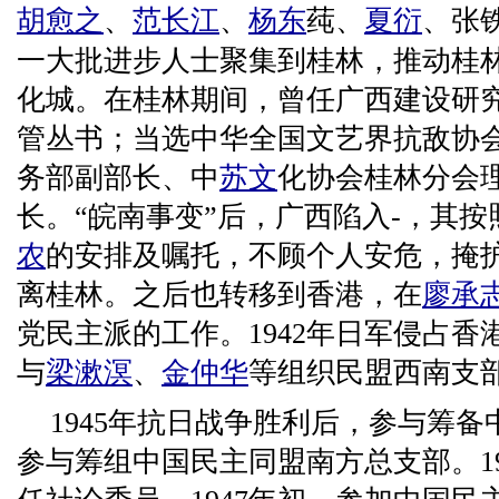
胡愈之
、
范长江
、
杨东
莼、
夏衍
、张
一大批进步人士聚集到桂林，推动桂
化城。在桂林期间，曾任广西建设研
管丛书；当选中华全国文艺界抗敌协
务部副部长、中
苏文
化协会桂林分会
长。“皖南事变”后，广西陷入-，其
农
的安排及嘱托，不顾个人安危，掩
离桂林。之后也转移到香港，在
廖承
党民主派的工作。1942年日军侵占香
与
梁漱溟
、
金仲华
等组织民盟西南支
1945年抗日战争胜利后，参与筹
参与筹组中国民主同盟南方总支部。1