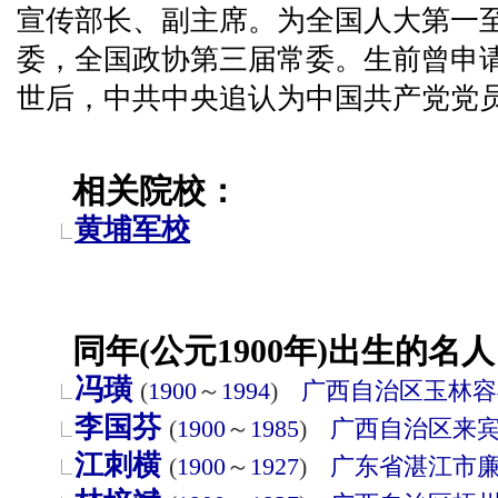
宣传部长、副主席。为全国人大第一
委，全国政协第三届常委。生前曾申
世后，中共中央追认为中国共产党党
相关院校：
黄埔军校
同年(公元1900年)出生的名人
冯璜
(
1900
～
1994
)
广西自治区
玉林
容
李国芬
(
1900
～
1985
)
广西自治区
来
江刺横
(
1900
～
1927
)
广东省
湛江市