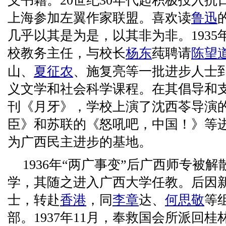
义书籍。20世纪30年代起积极投入抗日
上海参加左翼作家联盟。喜欢读
鲁迅
几乎以其是为是，以其非为非。193
校教务主任，与校长
杨东
莼聘请
陈望
山、
夏征农
、施复亮等一批进步人士
义文学和社会科学课程。在其倡导和
刊《月牙》，学校上演了沈西苓导演
臣》和苏联的《怒吼吧，中国！》等
为广西民主进步的基地。
1936年“两广事变”后广西师专被
学，其随之进入广西大学任教。后因
士，转赴
香港
，同
李章
达、
何思敬
等
部。1937年11月，奉救国会所派回