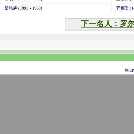
梁岵庐 (1891～1969)
罗佩珩 (18
下一名人：罗
粤ICP