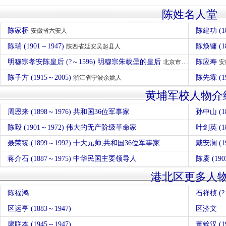
陈姓名人堂
陈家桥
陈建功 (
安徽省六安人
陈瑞 (1901～1947)
陈焕镛 (
陕西省延安吴起县人
明穆宗孝安陈皇后 (?～1596) 明穆宗朱载垕的皇后
陈应寿
北京市通州区人
安
陈子方 (1915～2005)
陈先霖 (
浙江省宁波余姚人
黄埔军校人物介
周恩来 (1898～1976) 共和国36位军事家
陈毅 (1901～1972) 伟大的无产阶级革命家
叶剑英 (
聂荣臻 (1899～1992) 十大元帅,共和国36位军事家
戴安澜 (
蒋介石 (1887～1975) 中华民国主要领导人
陈赓 (19
港北区更多人
陈福鸿
石祥桢 (?
区运亨 (1883～1947)
区济文
廖联本 (1945～1947)
董铨汉 (19