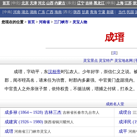
首页
[华北]
北京
天津
河北
山西
内蒙古
[东北]
辽宁
吉林
黑龙江
[华东]
上海
江苏
浙
[中南]
河南
湖北
湖南
广东
广西
海南
[西北]
陕西
甘肃
青海
宁夏
新疆
|
当代
民国
您现在的位置 >
首页
>
河南省
>
三门峡市
>
灵宝人物
成瑨
[
汉
]
灵宝景点
灵宝特产
灵宝地名网
[
成瑨，字幼平，东
汉桓帝
时弘农人。少年好学，崇信仁义之说。
郡，闻岑晊高名，请来任为功曹。时郡内多豪强。中官黄门盘踞境内
中官贵人之外亲张子禁，依恃权贵，不循法纲，瑨捕之付狱，打杀之
成姓名人堂
成多禄 (1864～1928) 吉林三杰
成绶台
吉林省长春市九台市人
江
成建寅 (1926～1980)
成泽民 (1
陕西省铜川耀州人
成瑨
成平
河南省三门峡市灵宝人
河南