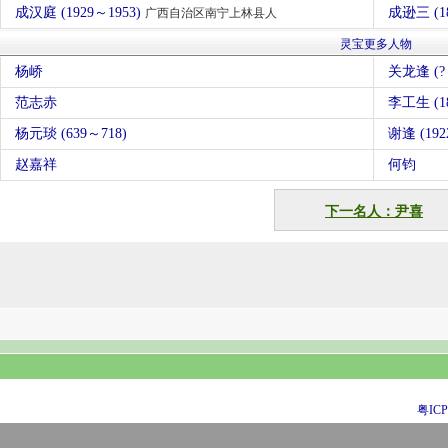
成汉庭 (1929～1953)
成逊三 (1
广西自治区南宁上林县人
灵宝更多人物
杨峤
关龙逢 (?
范志赤
李工生 (18
杨元琰 (639～718)
谢逢 (192
赵嘉祥
何钧
下一名人：尹喜
粤ICP