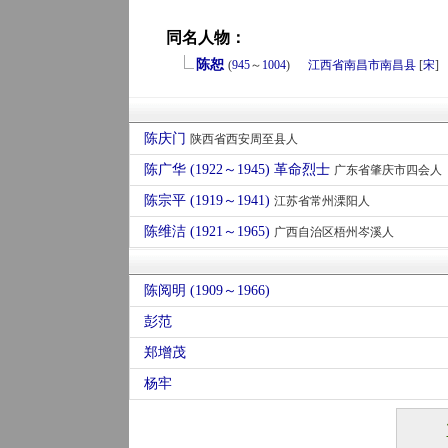
同名人物：
陈恕
(
945
～
1004
)
江西省
南昌市
南昌县
[
宋
]
陈庆门
陕西省西安周至县人
陈广华 (1922～1945) 革命烈士
广东省肇庆市四会人
陈宗平 (1919～1941)
江苏省常州溧阳人
陈维洁 (1921～1965)
广西自治区梧州岑溪人
陈阅明 (1909～1966)
彭范
郑增茂
杨牢