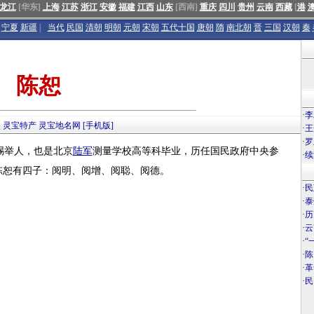
龙江
[华东]
上海
江苏
浙江
安徽
福建
江西
山东
[西南]
重庆
四川
贵州
云南
西藏
[
港
宁夏
新疆
|
当代
民国
清朝
明朝
元朝
宋朝
五代十国
唐朝
隋
南北朝
晋
三国
汉朝
秦
陈恕
·
李
点
灵宝特产
灵宝地名网
[手机版]
·
王
·
罗
举人，也是北京
陆军
测量学校高等科毕业，历任国民政府中央参
·
续
陈恕有四子：阅明、阅增、阅聪、阅德。
·
民
·
泰
·
历
·
云
·
“
·
陈
·
革
·
民