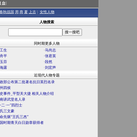
澳
台
]
春秋战国
周
商
夏
上古
|
女性人物
人物搜索
同时期更多人物
工生
·
马尚志
舟平
·
张君英
玉芬
·
段然
海露
·
刘宏声
近现代人物专题
政部公布第二批著名抗日英烈名录
州四侯
史事件_平型关大捷 相关人物介绍
南讲武堂名人录
一二·一”四烈士
氏三文豪
命先驱“王氏三杰”
国时期青天白日勋章获得者