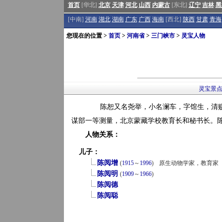
首页
[华北]
北京
天津
河北
山西
内蒙古
[东北]
辽宁
吉林
黑
[中南]
河南
湖北
湖南
广东
广西
海南
[西北]
陕西
甘肃
青海
您现在的位置 >
首页
>
河南省
>
三门峡市
>
灵宝人物
灵宝景
陈恕又名尧举，小名澜车，字馆生，清赐
谋部一等测量，北京蒙藏学校教育长和秘书长。
人物关系：
儿子：
陈阅增
(
1915
～
1996
)
原生动物学家，教育家
陈阅明
(
1909
～
1966
)
陈阅德
陈阅聪