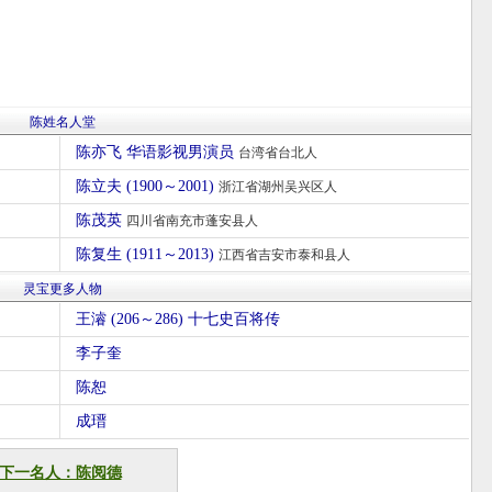
陈姓名人堂
陈亦飞 华语影视男演员
台湾省台北人
陈立夫 (1900～2001)
浙江省湖州吴兴区人
陈茂英
四川省南充市蓬安县人
陈复生 (1911～2013)
江西省吉安市泰和县人
灵宝更多人物
王濬 (206～286) 十七史百将传
李子奎
陈恕
成瑨
下一名人：陈阅德