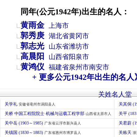
同年(公元1942年)出生的名人：
黄雨金
上海市
郭秀庚
湖北省
黄冈市
郭志光
山东省
潍坊市
高晨阳
山西省
阳泉市
黄鸿仪
福建省
泉州市
南安市
+ 更多公元1942年出生的名人
关姓名人堂
关学礼
关其侗 (1
安徽省亳州市涡阳县人
关桥 中国工程院院士·机械与运载工程学部
关平 (1
山西省太原市人
关中岳 (1903～1985)
关君蔚 (
广东省云浮市新兴县人
关镇国 (1830～1883)
关栋天
广东省惠州市博罗县人
浙