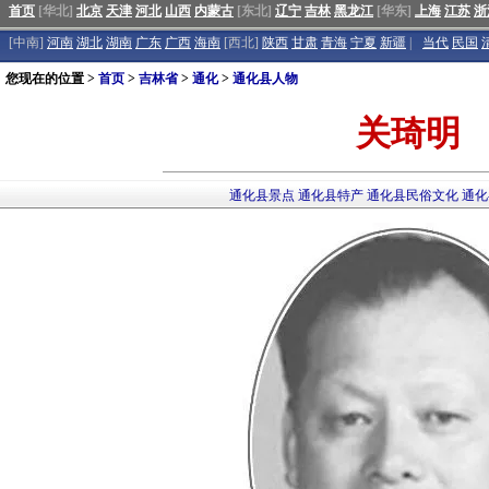
首页
[华北]
北京
天津
河北
山西
内蒙古
[东北]
辽宁
吉林
黑龙江
[华东]
上海
江苏
浙
[中南]
河南
湖北
湖南
广东
广西
海南
[西北]
陕西
甘肃
青海
宁夏
新疆
|
当代
民国
您现在的位置 >
首页
>
吉林省
>
通化
>
通化县人物
关琦明
通化县景点
通化县特产
通化县民俗文化
通化