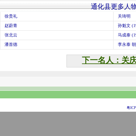
通化县更多人
徐贵礼
关琦明
赵蔚青
孙魁文 (19
张北云
马成泰 (19
潘首德
李永泰 
下一名人：关
粤ICP