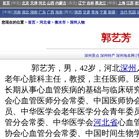
首页
[华北]
北京
天津
河北
山西
内蒙古
[东北]
辽宁
吉林
黑龙江
[华东]
上海
江苏
浙
[中南]
河南
湖北
湖南
广东
广西
海南
[西北]
陕西
甘肃
青海
宁夏
新疆
|
当代
民国
您现在的位置 >
首页
>
河北省
>
衡水市
>
深州人物
郭艺芳
深州景点
深州特产
深州地名网
[
郭艺芳，男，42岁，河北
深州
老年心脏科主任，教授，主任医师。
长期从事心血管疾病的基础与临床研
会心血管医师分会常委、中国医师协
员、中华医学会老年医学分会青年委
管分会常委、中华医学会
河北省
心血
协会心血管分会常委、中国时间生物