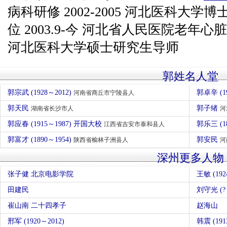
病科研修 2002-2005 河北医科大
位 2003.9-今 河北省人民医院老年心
河北医科大学硕士研究生导师
郭姓名人堂
郭宗武 (1928～2012)
郭卓辛 (
河南省商丘市宁陵县人
郭天民
郭子绪
湖南省长沙市人
河
郭应春 (1915～1987) 开国大校
郭乐三 (1
江西省吉安市泰和县人
郭富才 (1890～1954)
郭安民
陕西省榆林子洲县人
河
深州更多人物
张子健 北京电影学院
王敏 (192
田建民
刘守光 (?
崔山南 二十四孝子
赵海山
邢军 (1920～2012)
韩震 (191