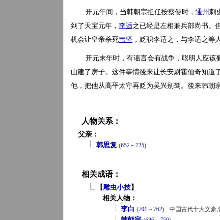
开元年间，当韩朝宗担任按察使时，
通州
刺
到了天宝元年，
李适
之已经是左相兼兵部尚书。
机会让皇帝杀死
韦坚
，贬职李适之，与李适之等
开元末年时，有谣言会有战争，聪明人应该
山建了房子。这件事情後来让长安尉霍仙奇知道
他，把他从高平太守再贬为吴兴别驾。後来韩朝
人物关系：
父亲：
韩思复
(
652
～
725
)
相关成语：
【
雕虫小技
】
相关人物：
李白
(
701
～
762
)
中国古代十大文豪,
韩朝宗