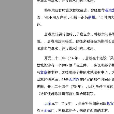
浚瀍水与洛水，并设置水门防止水患。
韩朝宗任官时喜欢提拔後进，曾经推荐
崔宗
语：“生不用万户侯，但愿一识韩
荆州
。”当时的
荐。
唐睿宗想要传位给儿子唐玄宗，韩朝宗与将
德。」唐睿宗没有接受。他後来被任命为荆州长史。
濬瀍水与洛水，并设置水门防止水患。
开元二十二年（732年），唐朝在十道设「
故城长沙有一个井叫做「昭王井」，传说喝那个
写
文章
并求神，之後喝那个井的水就没有事了，
以就约他见面，但是
孟浩然
在约定的那个时间正
後悔。开元二十四年（734年），因为放任下属
《送韩使君除洪州都曹》送给韩朝宗。
天宝
元年（742年），皇帝将韩朝宗召回
长安
流入
金光
门，累积成池子，来储存西市的木材。