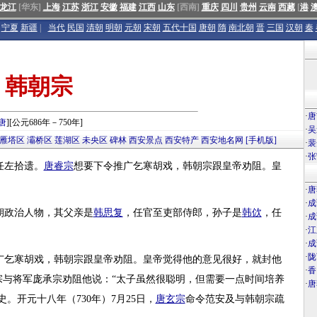
龙江
[华东]
上海
江苏
浙江
安徽
福建
江西
山东
[西南]
重庆
四川
贵州
云南
西藏
[
港
宁夏
新疆
|
当代
民国
清朝
明朝
元朝
宋朝
五代十国
唐朝
隋
南北朝
晋
三国
汉朝
秦
韩朝宗
·
唐
唐
][公元686年－750年]
·
吴
雁塔区
灞桥区
莲湖区
未央区
碑林
西安景点
西安特产
西安地名网
[手机版]
·
裴
·
张
任左拾遗。
唐睿宗
想要下令推广乞寒胡戏，韩朝宗跟皇帝劝阻。皇
·
唐
·
成
朝政治人物，其父亲是
韩思复
，任官至吏部侍郎，孙子是
韩佽
，任
·
成
·
江
·
成
·
陇
广乞寒胡戏，韩朝宗跟皇帝劝阻。皇帝觉得他的意见很好，就封他
·
香
宗与将军庞承宗劝阻他说：“太子虽然很聪明，但需要一点时间培养
·
唐
史。开元十八年（730年）7月25日，
唐玄宗
命令范安及与韩朝宗疏