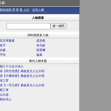
澳
台
]
春秋战国
周
商
夏
上古
|
女性人物
人物搜索
同时期更多人物
玄宗李隆基
·
孟浩然
道子
·
张九龄
光庭
·
苗晋卿
守珪
·
鉴真
唐代人物专题
朝三十六位大诗人
语【司空见惯】典故及主人公介绍
语【力透纸背】典故及主人公介绍
东三罗
语【一字之师】典故及主人公介绍
西三李
山九老
朝女诗人