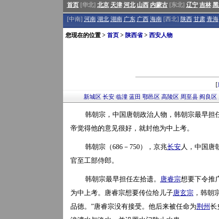
首页
[华北]
北京
天津
河北
山西
内蒙古
[东北]
辽宁
吉林
黑
[中南]
河南
湖北
湖南
广东
广西
海南
[西北]
陕西
甘肃
青海
您现在的位置 >
首页
>
陕西省
>
西安人物
[
新城区
长安
临潼
蓝田
鄠邑区
高陵区
周至县
阎良区
韩朝宗，中国唐朝政治人物，韩朝宗最早担
帝觉得他的意见很好，就封他为中上考。
韩朝宗（686－750），京兆
长安
人，中国唐
官至工部侍郎。
韩朝宗最早担任左拾遗。
唐睿宗
想要下令推
为中上考。唐睿宗想要传位给儿子
唐玄宗
，韩朝
品德。”唐睿宗没有接受。他后来被任命为
荆州
长