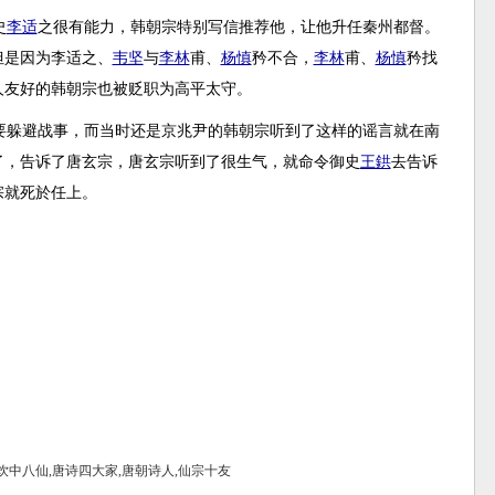
史
李适
之很有能力，韩朝宗特别写信推荐他，让他升任秦州都督。
但是因为李适之、
韦坚
与
李林
甫、
杨慎
矜不合，
李林
甫、
杨慎
矜找
人友好的韩朝宗也被贬职为高平太守。
要躲避战事，而当时还是京兆尹的韩朝宗听到了这样的谣言就在南
了，告诉了唐玄宗，唐玄宗听到了很生气，就命令御史
王鉷
去告诉
宗就死於任上。
饮中八仙,唐诗四大家,唐朝诗人,仙宗十友