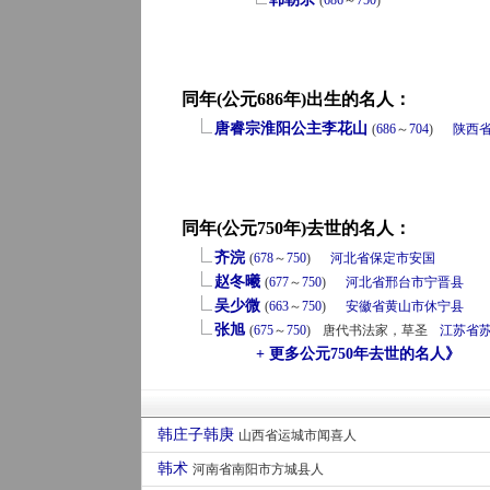
(
686
～
750
)
同年(公元686年)出生的名人：
唐睿宗淮阳公主李花山
(
686
～
704
)
陕西
同年(公元750年)去世的名人：
齐浣
(
678
～
750
)
河北省
保定市
安国
赵冬曦
(
677
～
750
)
河北省
邢台市
宁晋县
吴少微
(
663
～
750
)
安徽省
黄山市
休宁县
张旭
(
675
～
750
)
唐代书法家，草圣
江苏省
+ 更多公元750年去世的名人》
韩庄子韩庚
山西省运城市闻喜人
韩术
河南省南阳市方城县人