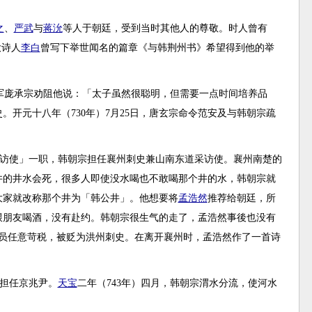
之
、
严武
与
蒋沇
等人于朝廷，受到当时其他人的尊敬。时人曾有
大诗人
李白
曾写下举世闻名的篇章《与韩荆州书》希望得到他的举
军庞承宗劝阻他说：「太子虽然很聪明，但需要一点时间培养品
开元十八年（730年）7月25日，唐玄宗命令范安及与韩朝宗疏
采访使」一职，韩朝宗担任襄州刺史兼山南东道采访使。襄州南楚的
井的井水会死，很多人即使没水喝也不敢喝那个井的水，韩朝宗就
大家就改称那个井为「韩公井」。他想要将
孟浩然
推荐给朝廷，所
跟朋友喝酒，没有赴约。韩朝宗很生气的走了，孟浩然事後也没有
官员任意苛税，被贬为洪州刺史。在离开襄州时，孟浩然作了一首诗
担任京兆尹。
天宝
二年（743年）四月，韩朝宗渭水分流，使河水