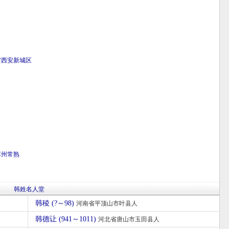
省
西安
新城区
苏州
常熟
韩姓名人堂
韩稜 (?～98)
河南省平顶山市叶县人
韩德让 (941～1011)
河北省唐山市玉田县人