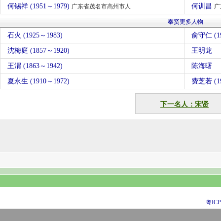
何锡祥 (1951～1979)
何训昌
广东省茂名市高州市人
广
奉贤更多人物
石火 (1925～1983)
俞守仁 (19
沈梅庭 (1857～1920)
王明龙
王渭 (1863～1942)
陈海曙
夏永生 (1910～1972)
费芝若 (19
下一名人：宋贤
粤ICP