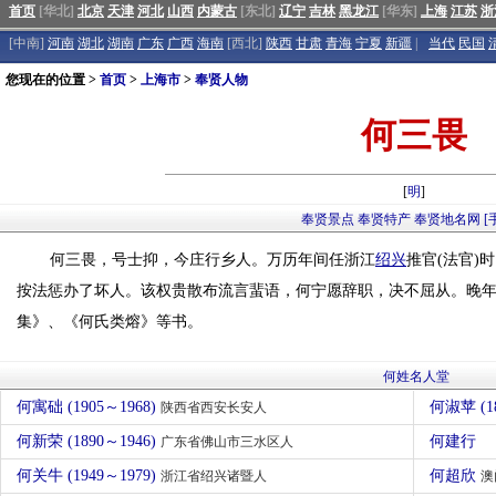
首页
[华北]
北京
天津
河北
山西
内蒙古
[东北]
辽宁
吉林
黑龙江
[华东]
上海
江苏
浙
[中南]
河南
湖北
湖南
广东
广西
海南
[西北]
陕西
甘肃
青海
宁夏
新疆
|
当代
民国
您现在的位置 >
首页
>
上海市
>
奉贤人物
何三畏
[
明
]
奉贤景点
奉贤特产
奉贤地名网
[
何三畏，号士抑，今庄行乡人。万历年间任浙江
绍兴
推官(法官)
按法惩办了坏人。该权贵散布流言蜚语，何宁愿辞职，决不屈从。晚
集》、《何氏类熔》等书。
何姓名人堂
何寓础 (1905～1968)
何淑苹 (1
陕西省西安长安人
何新荣 (1890～1946)
何建行
广东省佛山市三水区人
何关牛 (1949～1979)
何超欣
浙江省绍兴诸暨人
澳