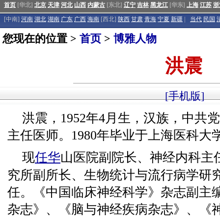
首页
[华北]
北京
天津
河北
山西
内蒙古
[东北]
辽宁
吉林
黑龙江
[华东]
上海
江苏
浙
[中南]
河南
湖北
湖南
广东
广西
海南
[西北]
陕西
甘肃
青海
宁夏
新疆
|
当代
民国
您现在的位置 >
首页
>
博雅人物
洪震
[手机版]
洪震，1952年4月生，汉族，中共
主任医师。1980年毕业于上海医科
现
任华
山医院副院长、神经内科主
究所副所长、生物统计与流行病学研
任。《中国临床神经科学》杂志副主
杂志》、《脑与神经疾病杂志》、《