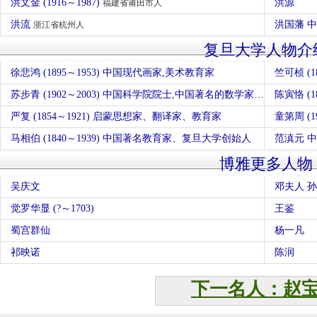
洪文金 (1916～1987)
洪源
福建省莆田市人
洪流
洪国藩 
浙江省杭州人
复旦大学人物介
徐悲鸿 (1895～1953) 中国现代画家,美术教育家
竺可桢 (
苏步青 (1902～2003) 中国科学院院士,中国著名的数学家、教育家，中国微分几何学派创始人
陈寅恪 (
严复 (1854～1921) 启蒙思想家、翻译家、教育家
童第周 (
马相伯 (1840～1939) 中国著名教育家、复旦大学创始人
范滇元 
博雅更多人物
吴庆文
邓夫人 
觉罗华显 (?～1703)
王鉴
蜀宫群仙
杨一凡
祁映诺
陈润
下一名人：赵