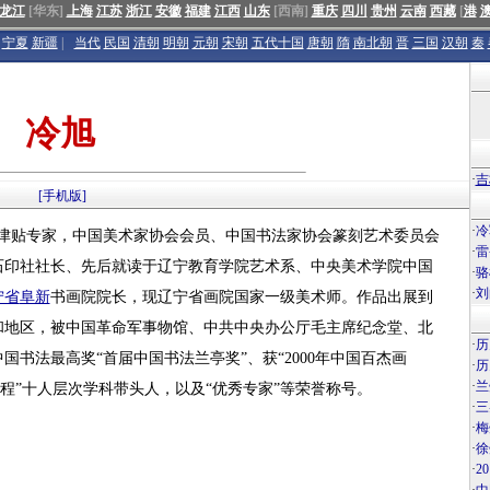
龙江
[华东]
上海
江苏
浙江
安徽
福建
江西
山东
[西南]
重庆
四川
贵州
云南
西藏
[
港
宁夏
新疆
|
当代
民国
清朝
明朝
元朝
宋朝
五代十国
唐朝
隋
南北朝
晋
三国
汉朝
秦
冷旭
·
吉
[手机版]
·
冷
殊津贴专家，中国美术家协会会员、中国书法家协会篆刻艺术委员会
·
雷
石印社社长、先后就读于辽宁教育学院艺术系、中央美术学院中国
·
骆
·
刘
宁省
阜新
书画院院长，现辽宁省画院国家一级美术师。作品出展到
和地区，被中国革命军事物馆、中共中央办公厅毛主席纪念堂、北
·
历
书法最高奖“首届中国书法兰亭奖”、获“2000年中国百杰画
·
历
·
兰
工程”十人层次学科带头人，以及“优秀专家”等荣誉称号。
·
三
·
梅
·
徐
·
2