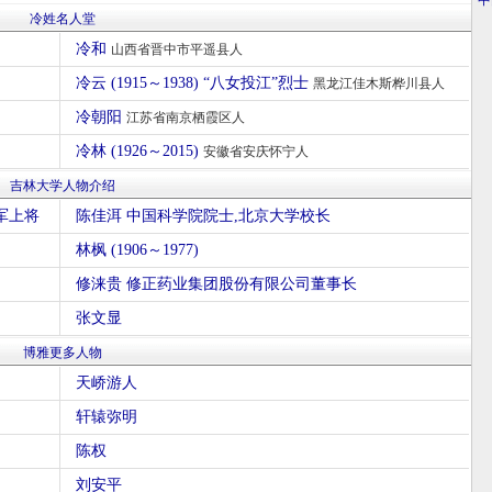
·
中
冷姓名人堂
冷和
山西省晋中市平遥县人
冷云 (1915～1938) “八女投江”烈士
黑龙江佳木斯桦川县人
冷朝阳
江苏省南京栖霞区人
冷林 (1926～2015)
安徽省安庆怀宁人
吉林大学人物介绍
陆军上将
陈佳洱 中国科学院院士,北京大学校长
林枫 (1906～1977)
修涞贵 修正药业集团股份有限公司董事长
张文显
博雅更多人物
天峤游人
轩辕弥明
陈权
刘安平