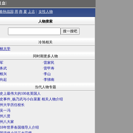
澳
台
]
春秋战国
周
商
夏
上古
|
女性人物
人物搜索
冷旭相关
林大学
同时期更多人物
军
·
雷家民
务武
·
雷甲寿
根兴
·
李山
向起
·
李悌南
当代人物专题
史上最伟大的100名英国人
史事件_杨乃武与小白菜案 相关人物介绍
州大学历任校长
吴一冯
州八贤
州八大家
018年世界各国领导人介绍