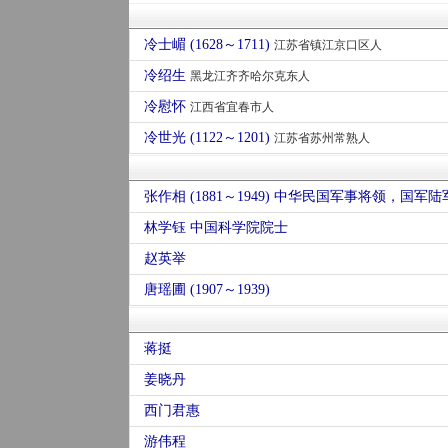
冷士嵋 (1628～1711)
江苏省镇江京口区人
冷绍生
黑龙江齐齐哈尔克东人
冷慰怀
江西省宜春市人
冷世光 (1122～1201)
江苏省苏州常熟人
张作相 (1881～1949) 中华民国军事将领，国军
林学钰 中国科学院院士
赵英举
唐瑶圃 (1907～1939)
蒋挺
姜晓丹
西门君惠
游伟程