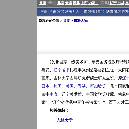
首页
[华北]
北京
天津
河北
山西
内蒙古
[东北]
辽宁
吉林
黑
[中南]
河南
湖北
湖南
广东
广西
海南
[西北]
陕西
甘肃
青海
您现在的位置 >
首页
>
博雅人物
冷旭:国家一级美术师，享受国务院政府特
委员、
辽宁省
书协理事篆刻艺委会副主任、太阳
画系、吉林大学古籍研究所硕士研究生班。原
辽
日本
、
韩国
、
美国
、
香港
、
新加坡
等十几个国家
京中
南海
、辽宁美术馆、中国文联等收藏。荣获中国
家”、“辽宁省优秀中青年书法家”、“十百千人才
相关院校：
吉林大学