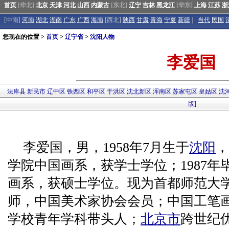
首页
[华北]
北京
天津
河北
山西
内蒙古
[东北]
辽宁
吉林
黑龙江
[华东]
上海
江苏
浙
[中南]
河南
湖北
湖南
广东
广西
海南
[西北]
陕西
甘肃
青海
宁夏
新疆
|
当代
民国
您现在的位置 >
首页
>
辽宁省
>
沈阳人物
李爱国
法库县
新民市
辽中区
铁西区
和平区
于洪区
沈北新区
浑南区
苏家屯区
皇姑区
沈
版]
李爱国，男，1958年7月生于
沈阳
，
学院中国画系，获学士学位；1987
画系，获硕士学位。现为首都师范大
师，中国美术家协会会员；中国工笔
学校青年学科带头人；
北京市
跨世纪