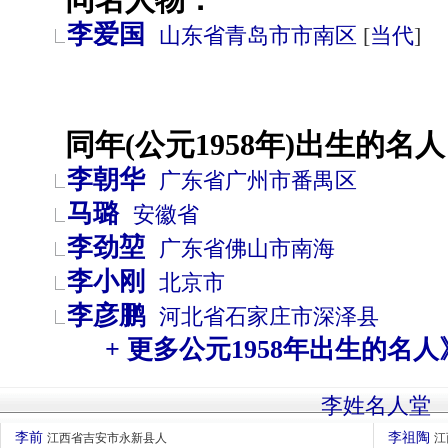
李爱国
山东省
青岛市
市南区
[
当代
]
同年(公元1958年)出生的名人
李朝华
广东省
广州市
番禺区
马璐
安徽省
李劲堃
广东省
佛山市
南海
李小刚
北京市
李彦鹏
河北省
石家庄市
深泽县
+ 更多公元1958年出生的名人
李姓名人堂
李前
李祖陶
江西省吉安市永新县人
江