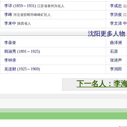
李详 (1859～1931)
李成忠
江苏省泰州兴化人
云
李峰
李洪俊
河北省邯郸市峰峰矿区人
江
李来中
李文清 
陕西省人
沈阳更多人物
李葆奎
曲泽洲
韩淑秀 (1891～1925)
石原
李钟录
张涛声
吴连财 (1925～1969)
李润田
下一名人：李