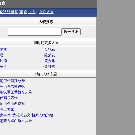
澳
台
]
春秋战国
周
商
夏
上古
|
女性人物
人物搜索
同时期更多人物
梦熊
·
吴兆泰
绶
·
陈荣安
钟德
·
黄大华
绍康
·
黄钟杰
清代人物专题
朝历任两江总督
朝历任吉林巡抚
朝汉军正黄旗名人录
代画坛四僧
朝历任山西巡抚
左三大家
史事件_黄花岗起义 相关人物介绍
朝蒙古镶白旗名人录