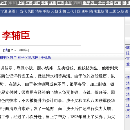
龙江
[华东]
上海
江苏
浙江
安徽
福建
江西
山东
[西南]
重庆
四川
贵州
云南
西藏
[
港
宁夏
新疆
|
当代
民国
清朝
明朝
元朝
宋朝
五代十国
唐朝
隋
南北朝
晋
三国
汉朝
秦
李辅臣
·
陈
[
清
][？－1910年]
·
陈
和平区特产
和平区地名网
[手机版]
·
雷
·
竺
早年家境贫寒，靠做小贩、摆小钱摊、兑换银钱、跑钱帖为生，他看到天
英商仁记洋行当工友，做担污水桶等杂活。由于他的这段经历，以
·
清
·
清
家”。在清末，由于各地银两成色不同，银平各异，加上制钱、钱
·
清
交易支付时，须雇用有经验的当地人负责兑银、点钱、催账等。因
·
清
·
清
成色的技术，不久被提升为会计司事。庚子义和团和八国联军侵华
·
江
洋行向清政府索赔，发了一笔财，而且庚子后仁记洋行实力大增，
·
历
·
清
工作，经过了几次升迁，当上了帮办，1895年当上了买办，为买