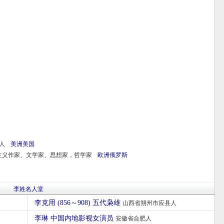
人
美洲
美国
主义作家、文学家、思想家，哲学家
欧洲
俄罗斯
李姓名人堂
李克用 (856～908) 五代枭雄
山西省朔州市应县人
李琳 中国内地影视女演员
安徽省合肥人