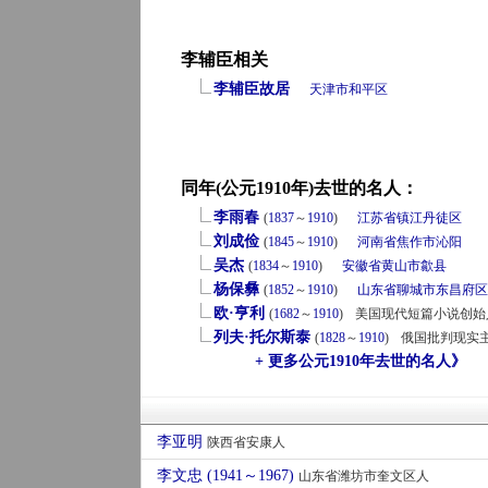
李辅臣相关
李辅臣故居
天津市
和平区
同年(公元1910年)去世的名人：
李雨春
(
1837
～
1910
)
江苏省
镇江
丹徒区
刘成俭
(
1845
～
1910
)
河南省
焦作市
沁阳
吴杰
(
1834
～
1910
)
安徽省
黄山市
歙县
杨保彝
(
1852
～
1910
)
山东省
聊城市
东昌府区
欧·亨利
(
1682
～
1910
)
美国现代短篇小说创始
列夫·托尔斯泰
(
1828
～
1910
)
俄国批判现实
+ 更多公元1910年去世的名人》
李亚明
陕西省安康人
李文忠 (1941～1967)
山东省潍坊市奎文区人