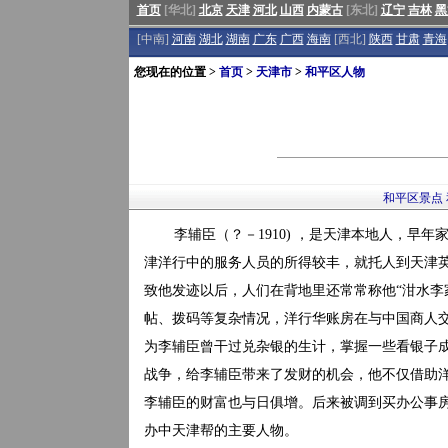
首页
[华北]
北京
天津
河北
山西
内蒙古
[东北]
辽宁
吉林
黑
[中南]
河南
湖北
湖南
广东
广西
海南
[西北]
陕西
甘肃
青海
您现在的位置 >
首页
>
天津市
>
和平区人物
和平区景点
李辅臣（？－1910) ，是天津本地人，
津洋行中的服务人员的所得较丰，就托人到天津
致他发迹以后，人们在背地里还常常称他“泔水李
帖、拨码等复杂情况，洋行华账房在与中国商人
为李辅臣曾干过兑杂银的生计，掌握一些看银子
战争，给李辅臣带来了发财的机会，他不仅借助
李辅臣的财富也与日俱增。后来被调到买办公事房
办中天津帮的主要人物。