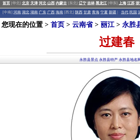
首页
[华北]
北京
天津
河北
山西
内蒙古
[东北]
辽宁
吉林
黑龙江
[华东]
上海
江苏
浙
[中南]
河南
湖北
湖南
广东
广西
海南
[西北]
陕西
甘肃
青海
宁夏
新疆
|
当代
民国
您现在的位置 >
首页
>
云南省
>
丽江
>
永胜
过建春
永胜县景点
永胜县特产
永胜县地名