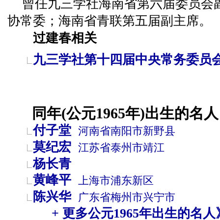
曾任九三学社海南省第六届委员会
协常委；海南省青联第五届副主席。
过建春相关
九三学社第十四届中央常务委员
同年(公元1965年)出生的名人
付子堂
河南省
南阳市
新野县
莫纪宏
江苏省
泰州市
靖江
杨长青
黄峰平
上海市
浦东新区
陈兴华
广东省
梅州市
兴宁市
+ 更多公元1965年出生的名人