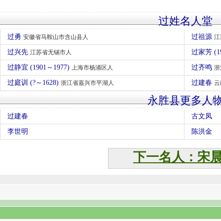
过姓名人堂
过勇
过祖源
安徽省马鞍山市含山县人
江
过兴先
过家芳 (1
江苏省无锡市人
过静宜 (1901～1977)
过齐鸣
上海市杨浦区人
浙
过庭训 (?～1628)
过建春
浙江省嘉兴市平湖人
云
永胜县更多人
过建春
古文凤
李世明
陈洪金
下一名人：宋