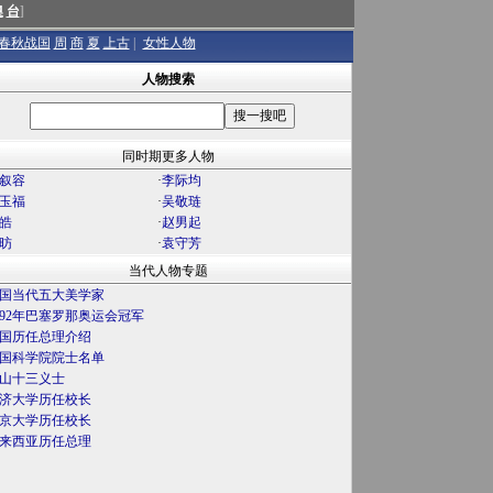
澳
台
]
春秋战国
周
商
夏
上古
|
女性人物
人物搜索
同时期更多人物
叙容
·
李际均
玉福
·
吴敬琏
皓
·
赵男起
昉
·
袁守芳
当代人物专题
国当代五大美学家
992年巴塞罗那奥运会冠军
国历任总理介绍
国科学院院士名单
山十三义士
济大学历任校长
京大学历任校长
来西亚历任总理