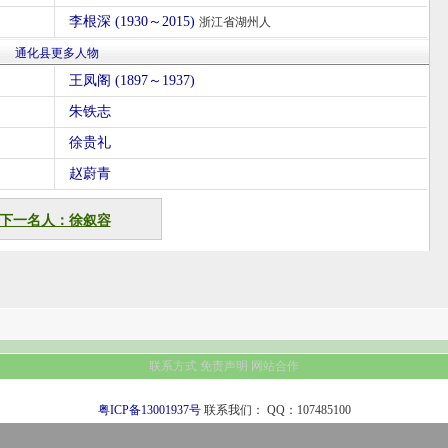
李根深 (1930～2015)
浙江省湖州人
通化县更多人物
王凤阁 (1897～1937)
朱铁志
徐贵礼
赵蔚青
下一名人：徐叙容
联系方式
免责声明
网站合作
粤ICP备13001937号
联系我们：
QQ：107485100