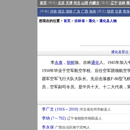
首页
[华北]
北京
天津
河北
山西
内蒙古
[东北]
辽宁
吉林
黑
[中南]
河南
湖北
湖南
广东
广西
海南
[西北]
陕西
甘肃
青海
您现在的位置 >
首页
>
吉林省
>
通化
>
通化县人物
通化县景点
李
永泰
，
朝鲜
族。吉林
通化
人。1945年加
1950年毕业于空军航空学校。后任空军团领航空
愿军空军飞行大队大队长。先后击落敌F-86型
员，空军副司令员。是中共十大、十二大代表，第五
李广文 (1916～2010)
河北省沧州市献县人
李纳 (?～792)
辽宁省朝阳市朝阳县人
李永保
广西自治区南宁武鸣人