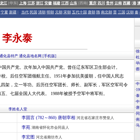
龙江
[华东]
上海
江苏
浙江
安徽
福建
江西
山东
[西南]
重庆
四川
贵州
云南
西藏
[
港
宁夏
新疆
|
当代
民国
清朝
明朝
元朝
宋朝
五代十国
唐朝
隋
南北朝
晋
三国
汉朝
秦
李永泰
·
徐
通化县特产
通化县地名网
[手机版]
·
杜
·
毕
入中国共产党。次年加入中国共产党。曾任辽东军区卫生部会计。
·
蔡
学校。后任空军团领航主任。1951年参加抗美援朝，任中国人民志
·
中
飞机四架，立一等功。后历任空军团长、师长、副军长，军区空军司令
·
1
、七届全国人大代表。 1988年被授予空军中将军衔。
·
泰
·
中
·
唐
李姓名人堂
·
同
李固言 (782～860) 唐朝宰相
河北省石家庄市赞皇人
·
南
·
马
李苑
湖南省怀化市会同县人
李宏图
河北省廊坊市人