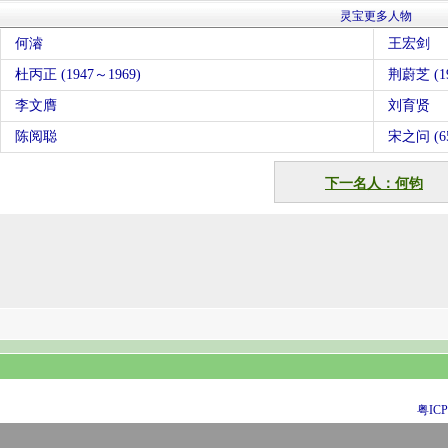
灵宝更多人物
何濬
王宏剑
杜丙正 (1947～1969)
荆蔚芝 (19
李文膺
刘育贤
陈阅聪
宋之问 (
下一名人：何钧
粤ICP