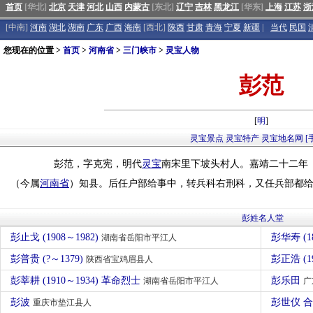
首页
[华北]
北京
天津
河北
山西
内蒙古
[东北]
辽宁
吉林
黑龙江
[华东]
上海
江苏
浙
[中南]
河南
湖北
湖南
广东
广西
海南
[西北]
陕西
甘肃
青海
宁夏
新疆
|
当代
民国
您现在的位置 >
首页
>
河南省
>
三门峡市
>
灵宝人物
彭范
[
明
]
灵宝景点
灵宝特产
灵宝地名网
[
彭范，字克宪，明代
灵宝
南宋里下坡头村人。嘉靖二十二年（
（今属
河南省
）知县。后任户部给事中，转兵科右刑科，又任兵部都
彭姓名人堂
彭止戈 (1908～1982)
彭华寿 (1
湖南省岳阳市平江人
彭普贵 (?～1379)
彭正浩 (1
陕西省宝鸡眉县人
彭莘耕 (1910～1934) 革命烈士
彭乐田
湖南省岳阳市平江人
广
彭波
彭世仪 
重庆市垫江县人