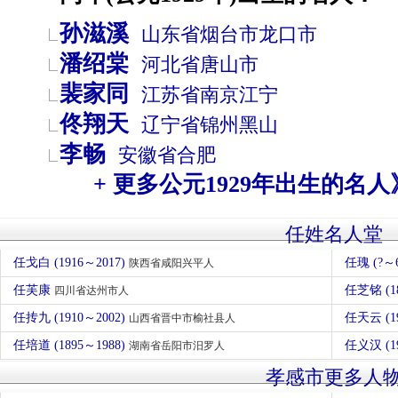
孙滋溪
山东省
烟台市
龙口市
潘绍棠
河北省
唐山市
裴家同
江苏省
南京
江宁
佟翔天
辽宁省
锦州
黑山
李畅
安徽省
合肥
+ 更多公元1929年出生的名人
任姓名人堂
任戈白 (1916～2017)
任瑰 (?～
陕西省咸阳兴平人
任芙康
任芝铭 (1
四川省达州市人
任抟九 (1910～2002)
任天云 (1
山西省晋中市榆社县人
任培道 (1895～1988)
任义汉 (1
湖南省岳阳市汨罗人
孝感市更多人