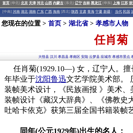
首页
[华北]
北京
天津
河北
山西
内蒙古
[东北]
辽宁
吉林
黑龙江
[华东]
上海
江苏
浙
[中南]
河南
湖北
湖南
广东
广西
海南
[西北]
陕西
甘肃
青海
宁夏
新疆
|
当代
民国
您现在的位置 >
首页
>
湖北省
>
孝感市人物
任肖菊
大悟县
汉川
孝昌县
孝南区
安陆
云梦县
应城市
孝感市景点
任肖菊(1929.10—) 女，辽宁人。
年毕业于
沈阳
鲁迅
文艺学院美术部。
装帧美术设计，《民族画报 》美术、
装帧设计《藏汉大辞典》、《佛教史
吐哈卡依克》获第三届全国书籍装帧
同年(公元1929年)出生的名人：