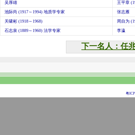
吴厚雄
王平章 (19
池际尚 (1917～1994) 地质学专家
张志雁
关啸彬 (1918～1968)
周自为 (19
石志泉 (1889～1960) 法学专家
李瀛
下一名人：任
粤ICP