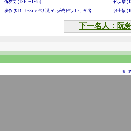
仇友文 (1910～1983)
孙庆增 (19
窦仪 (914～966) 五代后期至北宋初年大臣、学者
张士毅 (19
下一名人：阮
粤ICP