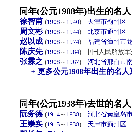
同年(公元1908年)出生的名人
徐智甫
(
1908
～
1940
)
天津市
蓟州区
周文彬
(
1908
～
1944
)
北京市
通州区
赵以成
(
1908
～
1974
)
福建省
漳州市
陈庆先
(
1908
～
1984
)
中国人民解放军
张霖之
(
1908
～
1967
)
河北省
邢台市
+ 更多公元1908年出生的名人
同年(公元1938年)去世的名人
阮务德
(
1914
～
1938
)
河北省
秦皇岛
王崇实
(
1915
～
1938
)
天津市
蓟州区