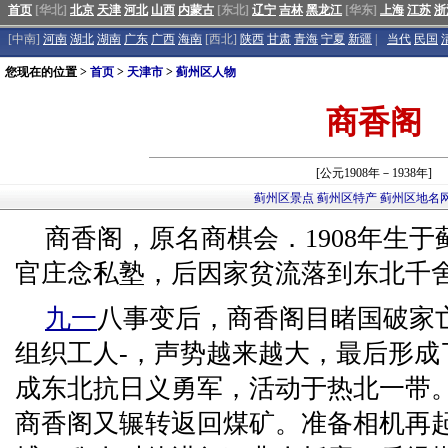
首页
[华北]
北京
天津
河北
山西
内蒙古
[东北]
辽宁
吉林
黑龙江
[华东]
上海
江苏
浙
[中南]
河南
湖北
湖南
广东
广西
海南
[西北]
陕西
甘肃
青海
宁夏
新疆
|
当代
民国
您现在的位置 >
首页
>
天津市
>
蓟州区人物
商香阁
[公元1908年－1938年]
蓟州区景点
蓟州区特产
蓟州区地名
商香阁，原名商棋会．1908年生
官庄念私塾，后因家贫流落到东北千
九一
八事变后，商香阁目睹国破家
组织工人-，声势越来越大，最后形成了
成东北抗日义勇军，活动于热北一带
商香阁又辗转返回煤矿。准备相机再