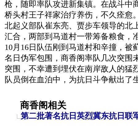
枪，随即率队攻进新集镇。在战斗中
桥头村王子祥家治疗养伤，不久痊愈
北起义部队崔东亮、贾步车领导的北上
汇合，两部到马道村一带筹备粮食，
10月16日队伍刚到马道村和辛撞，被
名日伪军包围，商香阁率队几次突围
突围，不幸遭到埋伏在南岸敌人的猛
队员倒在血泊中，为抗日斗争献出了
商香阁相关
第二批著名抗日英烈冀东抗日联