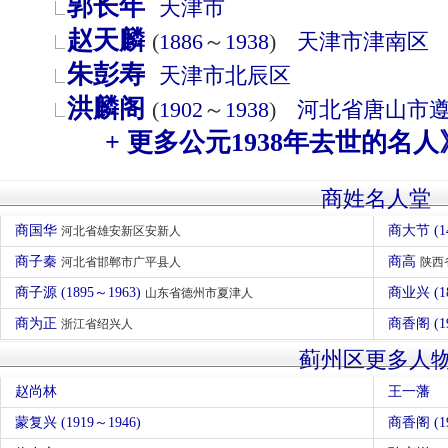
郭长年
天津市
赵天麟
(
1886
～
1938
)
天津市
津南区
朱彭寿
天津市
北辰区
洪麟阁
(
1902
～
1938
)
河北省
唐山市
+ 更多公元1938年去世的名人
商姓名人堂
商国华
商大节 (1
河北省雄安新区安新人
商子秦
商高
河北省邯郸市广平县人
陕西
商子源 (1895～1963)
商业兴 (1
山东省德州市夏津人
商为正
商香阁 (1
浙江省绍兴人
蓟州区更多人
赵尚林
王一藩
蒙复兴 (1919～1946)
商香阁 (19