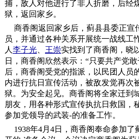
捕，敌人对他进行了非人折磨，后经
狱，返回家乡。
商香阁返回家乡后，蓟县县委正宣
员，并通过各种关系开展统一战线工怍
人
李子光
、
王崇
实找到了商香阁，晓
日，商香阁欣然表示：“只要共产党敢
后，商香阁受党的指派，以民团人员
内进行抗日宣传活动，被敌发觉再次
狱。为安全起见。商香阁将全家迁到
朋友，用各种形式宣传执抗日救国，
参加党领导的武装-的准备工怍。
1938年4月4日，商香阁奉命参加