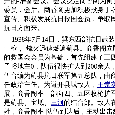
开的-准备会议。会议决定商香阁为蓟
委员．会后。商香阁更加积极投身于-
宣传、积极发展抗日救国会员．争取
抗日方面来。
1938年7月14日．冀东西部抗日
一枪，-烽火迅速燃遍蓟县。商香阁立
的救国会会员为基础，首先组建了三
子峪地主0，队伍很快扩大到200余人
伍合编为蓟县抗日联军第五总队，由
任政治主任。为避开县城敌人，
王崇
展，商香阁率一部向四、五区收枪扩
是蓟县、宝坻、
三河
的结合部。敌人
姓，商香阁率-队伍到达后，主动出击