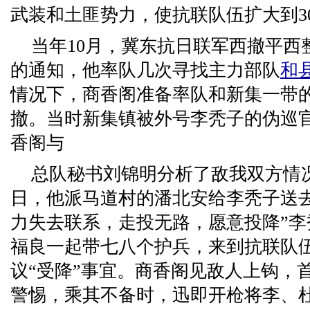
武装和土匪势力，使抗联队伍扩大到3
当年10月，冀东抗日联军西撤平西
的通知，他率队几次寻找主力部队
和
情况下，商香阁准备率队和新集一带的
撤。当时新集镇被外号李秃子的伪巡
香阁与
总队秘书刘锦明分析了敌我双方情
日，他派马道村的潘北安给李秃子送
力失去联系，走投无路，愿意投降”
福良一起带七八个护兵，来到抗联队
议“受降”事宜。商香阁见敌人上钩，
警惕，乘其不备时，迅即开枪将李、