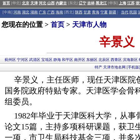
首页
[华北]
北京
天津
河北
山西
内蒙古
[东北]
辽宁
吉林
黑龙江
[华东]
上海
江苏
浙
[中南]
河南
湖北
湖南
广东
广西
海南
[西北]
陕西
甘肃
青海
宁夏
新疆
|
当代
民国
您现在的位置 >
首页
>
天津市人物
辛景义
蓟州区
宁河区
武清区
宝坻区
静海
和平区
南开区
东丽区
北辰区
西青区
滨海新区
特产
天津市地名网
[手机版
辛景义，主任医师，现任天津医院
国务院政府特贴专家。天津医学会骨
组委员。
1982年毕业于天津医科大学，从事
论文15篇，主持多项科研课题，获卫
一项，市卫生局科技基金三项，并多