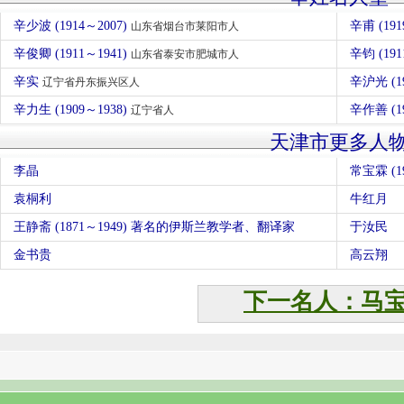
辛少波 (1914～2007)
辛甫 (191
山东省烟台市莱阳市人
辛俊卿 (1911～1941)
辛钧 (191
山东省泰安市肥城市人
辛实
辛沪光 (1
辽宁省丹东振兴区人
辛力生 (1909～1938)
辛作善 (1
辽宁省人
天津市更多人
李晶
常宝霖 (19
袁桐利
牛红月
王静斋 (1871～1949) 著名的伊斯兰教学者、翻译家
于汝民
金书贵
高云翔
下一名人：马