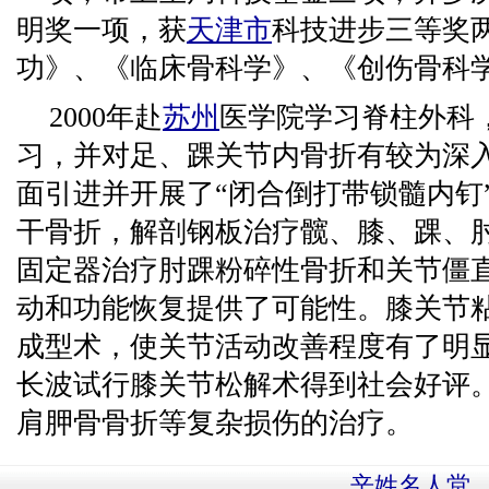
明奖一项，获
天津市
科技进步三等奖
功》、《临床骨科学》、《创伤骨科
2000年赴
苏州
医学院学习脊柱外科， 
习，并对足、踝关节内骨折有较为深
面引进并开展了“闭合倒打带锁髓内钉
干骨折，解剖钢板治疗髋、膝、踝、
固定器治疗肘踝粉碎性骨折和关节僵
动和功能恢复提供了可能性。膝关节
成型术，使关节活动改善程度有了明
长波试行膝关节松解术得到社会好评
肩胛骨骨折等复杂损伤的治疗。
辛姓名人堂