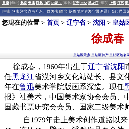
首页
[华北]
北京
天津
河北
山西
内蒙古
[东北]
辽宁
吉林
黑龙江
[华东]
上海
江苏
浙
[中南]
河南
湖北
湖南
广东
广西
海南
[西北]
陕西
甘肃
青海
宁夏
新疆
|
当代
民国
您现在的位置 >
首页
>
辽宁省
>
沈阳
>
皇姑
徐成春
皇姑区景点
皇姑区特产
皇姑区地名
徐成春，1960年出生于
辽宁省
沈阳
任
黑
龙江
省漠河乡文化站站长、县文化馆
年在
鲁迅
美术学院版画系深造。现任
报》社美术，中国美术家协会会员、
国藏书票研究会会员、国家二级美术
自1979年走上美术创作道路以