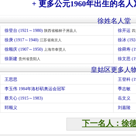
+ 更多公元1960年出生的名人
徐姓名人堂
徐登台 (1921～1980)
徐开运
陕西省榆林子洲县人
四
徐庚 (1917～1940)
徐冰 (192
江苏省南京人
徐顺庆 (1907～1950)
徐舜寿 (1
上海市奉贤人
徐新建
徐文思 (1
贵州省贵阳人
皇姑区更多人
王思思
王登科 (19
李玉伟 1984年洛杉矶奥运会冠军
季志敏
蔡天心 (1915～1983)
岳文义
郅顺义
刘嘉陵
下一名人：徐