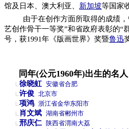
馆及日本、澳大利亚、
新加坡
等国家
由于在创作方面所取得的成绩，曾
艺创作骨干一等奖”和省政府表彰的“
号，获1991年《版画世界》奖暨
鲁迅
同年(公元1960年)出生的名人
徐晓虹
安徽省
合肥
许俊
北京市
项鸿
浙江省
金华
东阳市
肖文斌
湖南省
郴州市
邢庆仁
陕西省
渭南
大荔