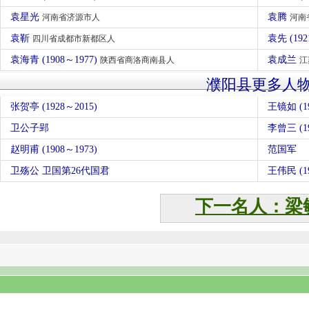
袁星光
袁腾
河南省济源市人
河南
袁靳
袁先 (192
四川省成都市新都区人
袁海青 (1908～1977)
袁成兰
陕西省商洛商南县人
江
濮阳县更多人
张贺亭 (1928～2015)
王镜如 (19
卫公子郢
李曾三 (19
赵明甫 (1908～1973)
范国军
卫殇公 卫国第26代国君
王伟民 (19
下一名人：梁