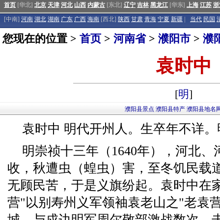
首页
[华北]
北京
天津
河北
山西
内蒙古
[东北]
辽宁
吉林
黑龙江
[华东]
上海
江苏
浙
[中南]
河南
湖北
湖南
广东
广西
海南
[西北]
陕西
甘肃
青海
宁夏
新疆
|
当代
民国
您现在的位置 >
首页
>
河南省
>
濮阳市
>
濮
袁时中
[
明
]
濮阳县景点
濮阳县特产
濮阳县地名
袁时中 明代开州人。生卒年不详
明崇祯十三年（1640年），河北
收，秋遭虫（蝗虫）害，至冬饥民载
无顾民苦，于是义旗纷起。袁时中在家
营"以别寿州义军领袖袁老山之"老袁
城，与戍边明军周尔敬部激战数次，