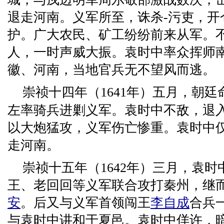
退走河南。义军所至，诛杀-污吏，开
护。广大农民、矿工纷纷前来从军。
人，一时声威大振。袁时中率众挥师
徽、河南，当地官兵无不望风而逃。
崇祯十四年（1641年）五月，朝
左率骑兵进剿义军。袁时中不敌，退
以大炮猛攻，义军伤亡惨重。袁时中
走河南。
崇祯十五年（1642年）三月，袁
王、老回回等义军联合攻打秦州，继
安
。后又与义军首领闯王
李自成
合兵
与袁时中讲和于夏邑。袁时中佯许，