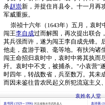
杀
赵崇
新，并捉住肖县令。十一月再
军威重振。
崇祯十六年（1643年）五月，袁
闯王
李自成
过而解围，再次提出联合
其兵强而许，遂为闯王李自成先锋。
他走，盘游于颖、毫等地。有扶沟诸
闯王命招归袁时中，袁时中将其执而
歼。袁时中不支，被捕杀。"小袁营"
时四年，转战数省，兵至数万。其未
而因未鉴往昔农民起义所犯流寇主义
袁姓名人堂
袁书同 (1929～1996)
袁诗荛 (1
河北省衡水市武邑县人