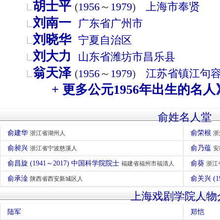
胡士平
(
1956
～
1979
)
上海市
奉贤
刘南一
广东省
广州市
刘晓华
宁夏自治区
刘大力
山东省
潍坊市
昌乐县
翁天泽
(
1956
～
1979
)
江苏省
镇江
句
+ 更多公元1956年出生的名人
俞姓名人堂
俞建华
俞荣根
浙江省湖州人
浙
俞昶兴
俞乃蕴
浙江省宁波慈溪人
安
俞昌旋 (1941～2017) 中国科学院院士
俞葵
福建省福州市福清人
浙江
俞承淦
俞关兴 (1
陕西省西安新城区人
上海戏剧学院人物
陆军
郑恺