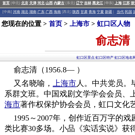
首页
[华北]
北京
天津
河北
山西
内蒙古
[东北]
辽宁
吉林
黑龙江
[华东]
上海
江苏
浙
[中南]
河南
湖北
湖南
广东
广西
海南
[西北]
陕西
甘肃
青海
宁夏
新疆
|
当代
民国
您现在的位置 >
首页
>
上海市
>
虹口区人物
俞志清
虹口区景点
虹口区特产
虹口区地名
俞志清（1956.8— ）
又名晓喻，
上海市
人。中共党员。
系群文班。中国戏剧文学学会会员、
海市
著作权保护协会会员，虹口文化
1995～2007年，创作近百万字
类比赛30多场。小品《实话实说》获