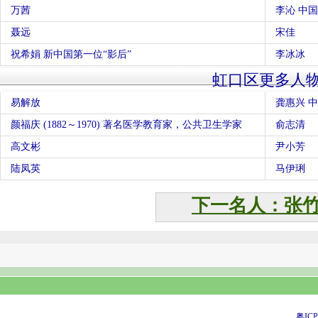
万茜
李沁 中
聂远
宋佳
祝希娟 新中国第一位“影后”
李冰冰
虹口区更多人
易解放
龚惠兴 
颜福庆 (1882～1970) 著名医学教育家，公共卫生学家
俞志清
高文彬
尹小芳
陆凤英
马伊琍
下一名人：张
粤ICP