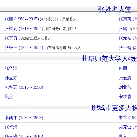
张姓名人堂
张楠 (1986～2015)
张惠芳 (1
河北省沧州市吴桥县人
张祥元 (1919～1984)
张鹰
浙江省舟山定海区人
山东
张宗良
张元祜 (1
安徽省合肥庐江县人
张极三 (1921～1982)
张一鸣
山东省淄博市博山区人
福
曲阜师范大学人物
张华清
何丽
孙宜才
张爱惠
包备五 (1915～1998)
刘业伟
晨义
宋红霞
肥城市更多人
李鹤年 (1895～1969)
朱霄 (190
张华清
吴克让 (19
邱光瀛 (1859～1916)
晨义