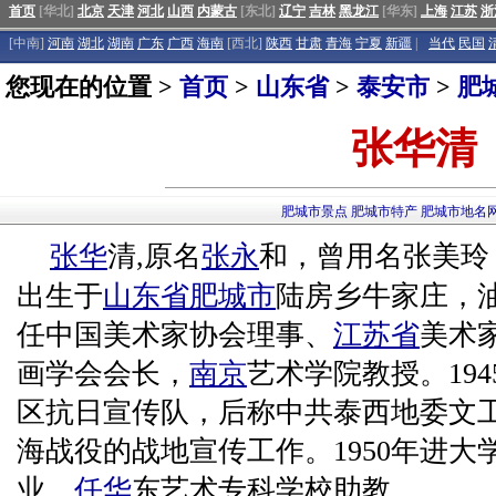
首页
[华北]
北京
天津
河北
山西
内蒙古
[东北]
辽宁
吉林
黑龙江
[华东]
上海
江苏
浙
[中南]
河南
湖北
湖南
广东
广西
海南
[西北]
陕西
甘肃
青海
宁夏
新疆
|
当代
民国
您现在的位置 >
首页
>
山东省
>
泰安市
>
肥
张华清
肥城市景点
肥城市特产
肥城市地名
张华
清,原名
张永
和，曾用名张美玲，
出生于
山东省
肥城市
陆房乡牛家庄，
任中国美术家协会理事、
江苏省
美术
画学会会长，
南京
艺术学院教授。19
区抗日宣传队，后称中共泰西地委文
海战役的战地宣传工作。1950年进大学
业，
任华
东艺术专科学校助教，