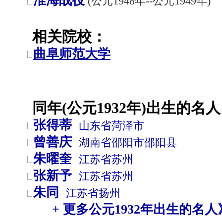
淮海战役
(公元1948年--公元1949年)
相关院校：
曲阜师范大学
同年(公元1932年)出生的名人
张得蒂
山东省
菏泽市
曾善庆
湖南省
邵阳市
邵阳县
朱曜奎
江苏省
苏州
张新予
江苏省
苏州
朱同
江苏省
扬州
+ 更多公元1932年出生的名人