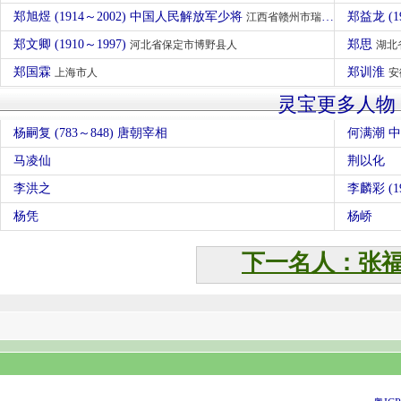
郑旭煜 (1914～2002) 中国人民解放军少将
郑益龙 (1
江西省赣州市瑞金市人
郑文卿 (1910～1997)
郑思
河北省保定市博野县人
湖北
郑国霖
郑训淮
上海市人
安
灵宝更多人物
杨嗣复 (783～848) 唐朝宰相
何满潮 
马凌仙
荆以化
李洪之
李麟彩 (19
杨凭
杨峤
下一名人：张