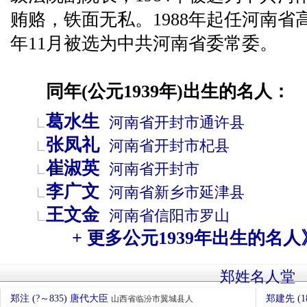
贿赂，铁面无私。1988年起任河南省高
年11月被选为中共河南省委常委。
同年(公元1939年)出生的名人：
葛水生
河南省
开封市
通许县
张凤礼
河南省
开封市
杞县
崔淑英
河南省
开封市
李广文
河南省
新乡市
延津县
王文金
河南省
信阳市
罗山
+ 更多公元1939年出生的名人
郑姓名人堂
郑注 (?～835) 唐代大臣
郑建先 (1
山西省临汾市翼城县人