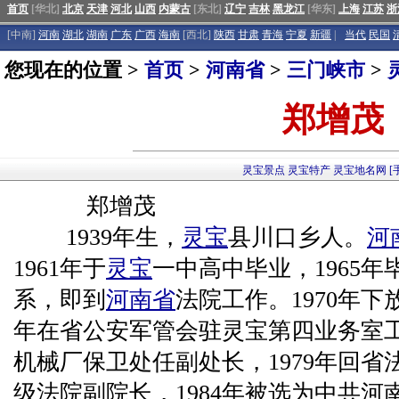
首页
[华北]
北京
天津
河北
山西
内蒙古
[东北]
辽宁
吉林
黑龙江
[华东]
上海
江苏
浙
[中南]
河南
湖北
湖南
广东
广西
海南
[西北]
陕西
甘肃
青海
宁夏
新疆
|
当代
民国
您现在的位置 >
首页
>
河南省
>
三门峡市
>
郑增茂
灵宝景点
灵宝特产
灵宝地名网
[
郑增茂
1939年生，
灵宝
县川口乡人。
河
1961年于
灵宝
一中高中毕业，1965
系，即到
河南省
法院工作。1970年下
年在省公安军管会驻灵宝第四业务室工
机械厂保卫处任副处长，1979年回省法
级法院副院长，1984年被选为中共