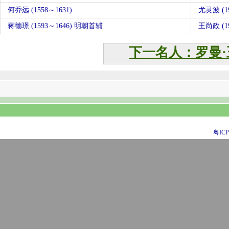
何乔远 (1558～1631)
尤灵波 (19
蒋德璟 (1593～1646) 明朝首辅
王尚政 (19
下一名人：罗曼·
粤ICP