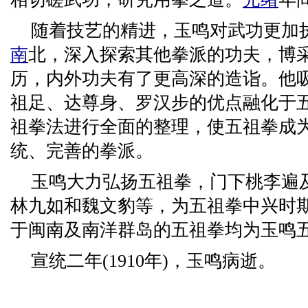
随着技艺的精进，玉鸣对武功更加
南
北，深入探索其他拳派的功夫，博
历，内外功夫有了更高深的造诣。他
祖足、达尊身、罗汉步的优点融化于
祖拳法进行全面的整理，使五祖拳成
统、完善的拳派。
玉鸣大力弘扬五祖拳，门下桃李遍
林九如和魏文豹等，为五祖拳中兴时
于闽南及南洋群岛的五祖拳均为玉鸣
宣统二年(1910年)，玉鸣病逝。