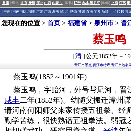
首页
[华北]
北京
天津
河北
山西
内蒙古
[东北]
辽宁
吉林
黑龙江
[华东]
上海
江苏
浙
[中南]
河南
湖北
湖南
广东
广西
海南
[西北]
陕西
甘肃
青海
宁夏
新疆
|
当代
民国
您现在的位置 >
首页
>
福建省
>
泉州市
>
晋
蔡玉鸣
[
清
][公元1852年－19
晋江市景点
晋江市特产
晋江市地名
蔡玉鸣(1852～1901年)
蔡玉鸣，字贻河，外号帮尾河，晋
咸丰
二年(1852年)。幼随父搬迁漳
请河南何阳师父来家传授五祖拳。经
勤学苦练，很快熟谙五祖拳法。弱冠
相切磋武功，研究用拳之道。
光绪
年