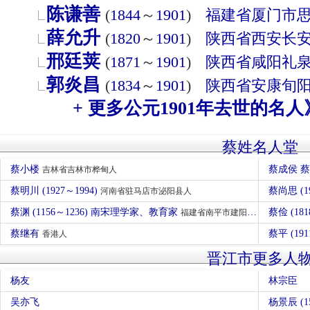
陈谦善
(
1844
～
1901
)
福建省
厦门市
薛允升
(
1820
～
1901
)
陕西省
西安
长
邢廷荚
(
1871
～
1901
)
陕西省
咸阳
礼
郭炎昌
(
1834
～
1901
)
陕西省
安康
旬
+ 更多公元1901年去世的名人
蔡姓名人堂
蔡小楼
蔡成侯 
吉林省吉林市桦甸人
蔡明川 (1927～1994)
蔡尚思 (1
河南省驻马店市泌阳县人
蔡渊 (1156～1236) 南宋理学家、教育家
蔡俭 (181
福建省南平市建阳人
蔡继有
蔡平 (191
香港人
晋江市更多人
杨友
林宗臣
吴亦飞
杨景辰 (15