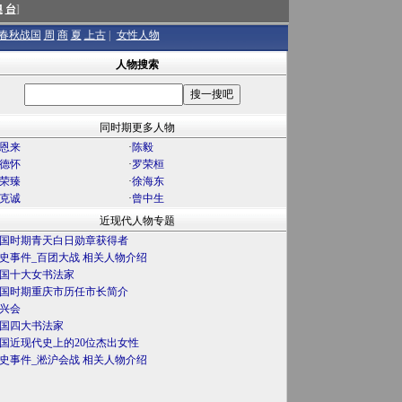
澳
台
]
春秋战国
周
商
夏
上古
|
女性人物
人物搜索
同时期更多人物
恩来
·
陈毅
德怀
·
罗荣桓
荣臻
·
徐海东
克诚
·
曾中生
近现代人物专题
国时期青天白日勋章获得者
史事件_百团大战 相关人物介绍
国十大女书法家
国时期重庆市历任市长简介
兴会
国四大书法家
国近现代史上的20位杰出女性
史事件_淞沪会战 相关人物介绍