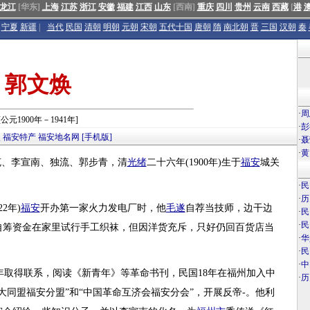
龙江
[华东]
上海
江苏
浙江
安徽
福建
江西
山东
[西南]
重庆
四川
贵州
云南
西藏
[
港
宁夏
新疆
|
当代
民国
清朝
明朝
元朝
宋朝
五代十国
唐朝
隋
南北朝
晋
三国
汉朝
秦
郭文焕
·
周
[公元1900年－1941年]
·
彭
点
福安特产
福安地名网
[手机版]
·
聂
·
黄
名郭克、李宣南、独流、郭步青，清
光绪
二十六年(1900年)生于
福安
城关
·
民
·
历
2年)
福安
开办第一家火力发电厂时，他
毛遂
自荐当技师，边干边
·
民
·
民
自筹资金在家里试行手工织袜，但因洋货充斥，只好仍回百货店当
·
华
·
民
·
中
年取得联系，阅读《新青年》等革命书刊，民国18年在福州加入中
·
历
大同盟福安分盟”和“中国革命互济会福安分会”，开展反帝-。他利