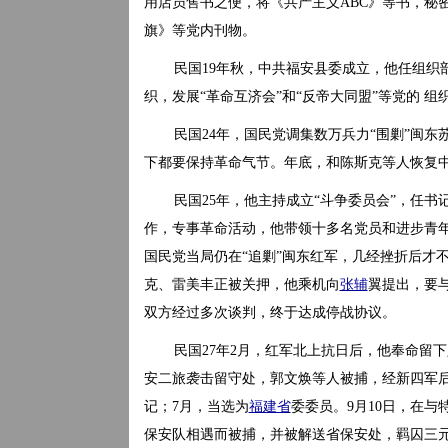
用店员售书之便，将《共产主义ABC》等书，秘
旗》等党内刊物。
民国19年秋，中共福安县委成立，他任组织
织，发展“革命互济会”和“反帝大同盟”等党的 
民国24年，国民党调集数万兵力“围剿”闽
下都要保持革命气节。年底，和陈斯克等人恢复
民国25年，他主持成立“斗争委员会”，任书
作，专事革命活动，他带领十多名党员和进步青年
国民党当局仍在“追剿”闽东红军，几经挫折后才
克、雷美丰正被关押，他乘机向
张辅
翼提出，要
双方经过多次谈判，终于达成停战协议。
民国27年2月，红军北上抗日后，他奉命留
安二旅袭击留守处，郭文焕等人被捕，经新四军
记；7月，当选为
福建省
委委员。9月10日，在与
保安队相遇而被捕，并被解送省保安处，羁囚三