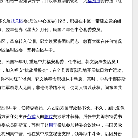
密介绍给一些知识分子，并以李宣南的化名，为
福州市
委传送《红
部长兼
城关区
委(后改中心区委)书记，积极在中区一带建立党的组
组织。翌年创办《星火》月刊，民国21年任中心县委委员。
东苏区，革命转入低潮。郭文焕紧密团结同志，教育大家在任何情况
中区临时区委，坚持白区斗争。
记。民国26年9月重建中共福安县委，任书记。郭文焕辞去店员工
，加入福安“抗敌后援会”，在全县轰轰烈烈地开展抗日救亡运动。
不得不同红军谈判。郭文焕奉命积极从中斡旋。其时，中共干部陈斯
与红军领导人见面，非他俩带路不可，使两人得以获释。闽东国共
下坚持斗争，任特委委员、六团后方留守处秘书长。不久，国民党保
后方留守处主任
范式
人向
陈仪
交涉后才获释。后任中共闽东特委书
特委成员陈斯克，郭树干赴
周宁
横坑参加特委会议途中，与国民党
元梅列集中营。他在狱中成立秘密支部，领导狱中斗争。后因身份