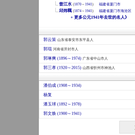
曾江水
(
1870
～
1941
)
福建省
厦门市
邱炜羈
(
1874
～
1941
)
福建省
厦门市
海沧区
+ 更多公元1941年去世的名人》
郭云策
山东省泰安市东平县人
郭琨
河南省开封市人
郭琳爽 (1896～1974)
广东省中山市人
郭三孝 (1920～2015)
山西省忻州市神池人
潘伯成 (1908～1934)
杨复
潘玉球 (1892～1978)
郭文焕 (1900～1941)