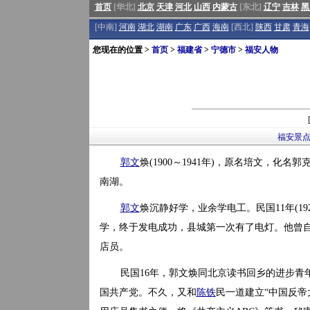
首页
[华北]
北京
天津
河北
山西
内蒙古
[东北]
辽宁
吉林
黑
[中南]
河南
湖北
湖南
广东
广西
海南
[西北]
陕西
甘肃
青海
您现在的位置 >
首页
>
福建省
>
宁德市
>
福安人物
福安景
郭文
焕(1900～1941年)，原名培文，化
南湖。
郭文
焕沉静好学，业余学电工。民国11年(192
学，终于发电成功，县城第一次有了电灯。他曾
店员。
民国16年，郭文焕同北京读书回乡的进步青
国共产党。不久，又和
陈铁
民一道建立“中国反帝