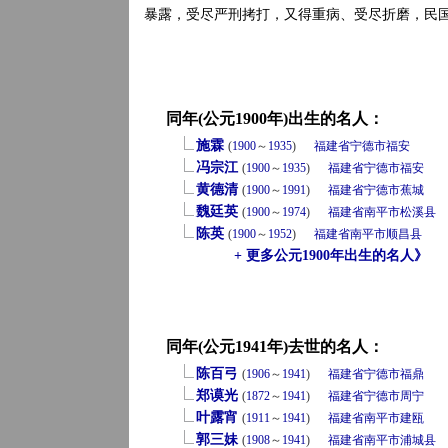
暴露，受尽严刑拷打，又得重病、受尽折磨，民国3
同年(公元1900年)出生的名人：
施霖
(
1900
～
1935
)
福建省
宁德市
福安
冯宗江
(
1900
～
1935
)
福建省
宁德市
福安
黄德清
(
1900
～
1991
)
福建省
宁德市
蕉城
魏廷英
(
1900
～
1974
)
福建省
南平市
松溪县
陈英
(
1900
～
1952
)
福建省
南平市
顺昌县
+ 更多公元1900年出生的名人》
同年(公元1941年)去世的名人：
陈百弓
(
1906
～
1941
)
福建省
宁德市
福鼎
郑谟光
(
1872
～
1941
)
福建省
宁德市
周宁
叶露宵
(
1911
～
1941
)
福建省
南平市
建瓯
郭三妹
(
1908
～
1941
)
福建省
南平市
浦城县