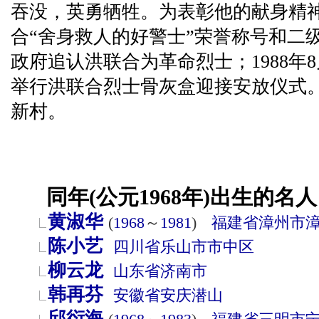
吞没，英勇牺牲。为表彰他的献身精
合“舍身救人的好警士”荣誉称号和二
政府追认洪联合为革命烈士；1988年
举行洪联合烈士骨灰盒迎接安放仪式
新村。
同年(公元1968年)出生的名人
黄淑华
(
1968
～
1981
)
福建省
漳州市
陈小艺
四川省
乐山市
市中区
柳云龙
山东省
济南市
韩再芬
安徽省
安庆
潜山
邱衍海