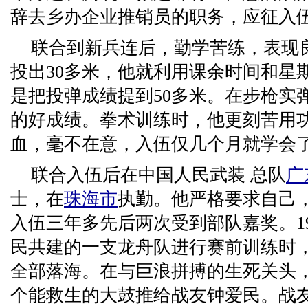
辞去乡办企业推销员的职务，应征入
联合到新兵连后，勤学苦练，表现
投出30多米，他就利用课余时间和星
是把投弹成绩提到50多米。在步枪实
的好成绩。拳术训练时，他更刻苦用
血，毫不在意，入伍仅几个月就学会
联合入伍后在中国人民武装 总队
广
士，在
珠海市
执勤。他严格要求自己
入伍三年多先后两次受到部队嘉奖。198
民共建的一支龙舟队进行赛前训练时
全部落海。在与巨浪拼搏的生死关头
个能救生的大鼓推给战友钟爱民。战