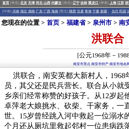
首页
[华北]
北京
天津
河北
山西
内蒙古
[东北]
辽宁
吉林
黑龙江
[华东]
上海
江苏
浙
[中南]
河南
湖北
湖南
广东
广西
海南
[西北]
陕西
甘肃
青海
宁夏
新疆
|
当代
民国
您现在的位置 >
首页
>
福建省
>
泉州市
>
南
洪联合
[公元1968年－198
南安市景点
南安市特产
南安市地名
洪联合，南安英都大新村人，196
员，其父还是民兵营长。联合从小就
乡亲们经常称赞的好孩子。从12岁起
卓萍老大娘挑水、砍柴、干家务，一直
世。15岁曾经跳入河中救起一位溺水
个月还从厕坑里救起邻村一位患病跌落的