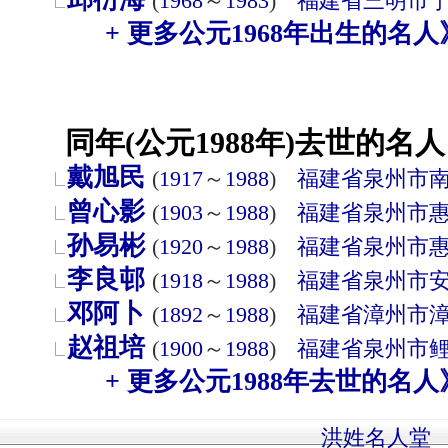
(
1968
～
1983
)
福建省
三明市
+ 更多公元1968年出生的名人
同年(公元1988年)去世的名人
戴旭民
(
1917
～
1988
)
福建省
泉州市
曾心影
(
1903
～
1988
)
福建省
泉州市
孙易彬
(
1920
～
1988
)
福建省
泉州市
李良邨
(
1918
～
1988
)
福建省
泉州市
邓阿卜
(
1892
～
1988
)
福建省
漳州市
赵祖培
(
1900
～
1988
)
福建省
泉州市
+ 更多公元1988年去世的名人
洪姓名人堂