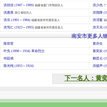
洪丝丝 (1907～1989)
洪少杰
福建省厦门市翔安区人
广
洪惠英
洪我降 (1
浙江省绍兴人
洪乐 (1901～1984)
洪淯鳌
福建省泉州市惠安县人
福
洪笃仁 (1923～1993)
洪天光 (1
福建省泉州市惠安县人
南安市更多人
陈世哲
黄亦生
叶先 (1898～1934) 革命烈士
黄奕欢 (19
何廷斌
赖昆仑 (19
陈光纯 (1853～1924)
洪骏声 (19
下一名人：黄