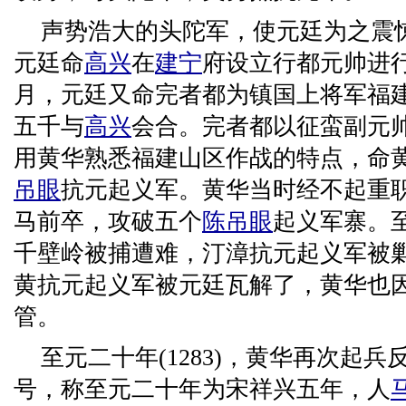
声势浩大的头陀军，使元廷为之震
元廷命
高兴
在
建宁
府设立行都元帅进
月，元廷又命完者都为镇国上将军福
五千与
高兴
会合。完者都以征蛮副元
用黄华熟悉福建山区作战的特点，命
吊眼
抗元起义军。黄华当时经不起重
马前卒，攻破五个
陈吊眼
起义军寨。
千壁岭被捕遭难，汀漳抗元起义军被
黄抗元起义军被元廷瓦解了，黄华也
管。
至元二十年(1283)，黄华再次起
号，称至元二十年为宋祥兴五年，人