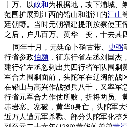
十万。以
政和
为根据地，攻下浦城、
范围扩展到江西的铅山和浙江的
江山
廷朝野。当时元朝福建提刑按察使王
之后，户几百万。黄华一变，十去其四
同年十月，元廷命卜磷古带、
史弼
行省参政
伯颜
，征东行省左丞刘国杰
建行省左丞忽剌出共四行省军队围剿
军合力围剿面前，头陀军在辽阔的战
在铅山与高兴作战损兵八千，又率军
行省元军合力作仗所败，折将两员。
赤岩寨。寨破，黄华0身亡，头陀军
近万人遭元军杀戮。部分头陀军化整
到至元二十六年(1289)黄华的弟弟
黄