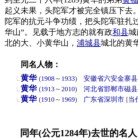
起义未果，头陀军才被完全镇压下去
陀军的抗元斗争功绩，把头陀军驻扎
华山”。见载于地方志的就有政
和县
城
北的大、小黄华山，
浦城县
城北的黄
同名人物：
黄华
(
1908
～
1933
)
安徽省
六安
金寨县
黄华
(
1913
～
2010
)
河北省
邯郸市
磁县
黄华
(
1910
～
1969
)
广东省
深圳市
[
当
同年(公元1284年)去世的名人