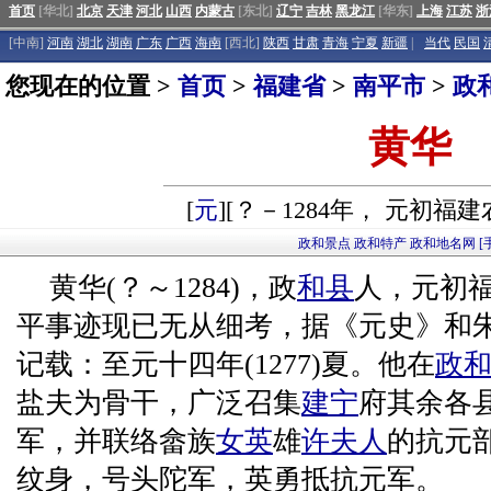
首页
[华北]
北京
天津
河北
山西
内蒙古
[东北]
辽宁
吉林
黑龙江
[华东]
上海
江苏
浙
[中南]
河南
湖北
湖南
广东
广西
海南
[西北]
陕西
甘肃
青海
宁夏
新疆
|
当代
民国
您现在的位置 >
首页
>
福建省
>
南平市
>
政
黄华
[
元
][？－1284年， 元初福
政和景点
政和特产
政和地名网
[
黄华(？～1284)，政
和县
人，元初
平事迹现已无从细考，据《元史》和
记载：至元十四年(1277)夏。他在
政
盐夫为骨干，广泛召集
建宁
府其余各
军，并联络畲族
女英
雄
许夫人
的抗元
纹身，号头陀军，英勇抵抗元军。