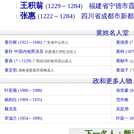
王积翁
(
1229
～
1284
)
福建省
宁德市
张惠
(
1222
～
1284
)
四川省
成都市
新都
黄姓名人堂
黄衍枢 (1922～1946)
黄德美 (?
广东省中山市人
黄轩 中国内地男演员
黄梓 (187
甘肃省兰州红古区人
黄涣 (?～1129)
黄献中
广西自治区钦州灵山县人
山
黄定初
黄淑子
湖南省娄底市双峰县人
广
政和更多人物
叶彩菊 (1900～1988)
张世豪 (8
杨则仕 (1909～1935)
范作枢
魏克良
吴廷用
宋滋兰 (1854～1896)
叶延一 (8
下一名人：熊