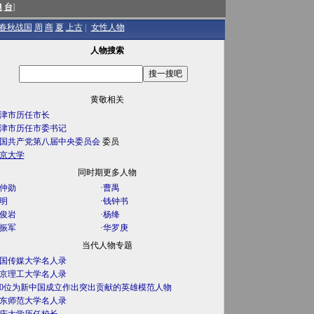
澳
台
]
春秋战国
周
商
夏
上古
|
女性人物
人物搜索
黄敬相关
津市历任市长
津市历任市委书记
国共产党第八届中央委员会
委员
京大学
同时期更多人物
仲勋
·
曹禺
明
·
钱钟书
俊岩
·
杨绛
振军
·
华罗庚
当代人物专题
国传媒大学名人录
京理工大学名人录
00位为新中国成立作出突出贡献的英雄模范人物
东师范大学名人录