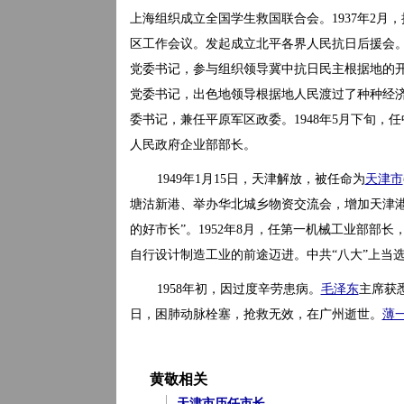
上海组织成立全国学生救国联合会。1937年2月
区工作会议。发起成立北平各界人民抗日后援会。
党委书记，参与组织领导冀中抗日民主根据地的开辟
党委书记，出色地领导根据地人民渡过了种种经济
委书记，兼任平原军区政委。1948年5月下旬
人民政府企业部部长。
1949年1月15日，天津解放，被任命为
天津市
塘沽新港、举办华北城乡物资交流会，增加天津
的好市长”。1952年8月，任第一机械工业部部
自行设计制造工业的前途迈进。中共“八大”上当
1958年初，因过度辛劳患病。
毛泽东
主席获
日，困肺动脉栓塞，抢救无效，在广州逝世。
薄
黄敬相关
天津市历任市长