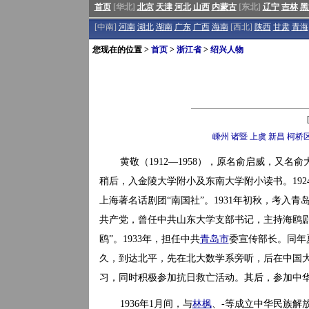
首页
[华北]
北京
天津
河北
山西
内蒙古
[东北]
辽宁
吉林
黑
[中南]
河南
湖北
湖南
广东
广西
海南
[西北]
陕西
甘肃
青海
您现在的位置 >
首页
>
浙江省
>
绍兴人物
嵊州
诸暨
上虞
新昌
柯桥
黄敬（1912—1958），原名俞启威，又名
稍后，入金陵大学附小及东南大学附小读书。192
上海著名话剧团“南国社”。1931年初秋，考入青
共产党，曾任中共山东大学支部书记，主持海鸥
鸥”。1933年，担任中共
青岛市
委宣传部长。同年
久，到达北平，先在北大数学系旁听，后在中国
习，同时积极参加抗日救亡活动。其后，参加中华
1936年1月间，与
林枫
、-等成立中华民族解