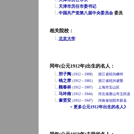
天津市历任市委书记
中国共产党第八届中央委员会
委员
相关院校：
北京大学
同年(公元1912年)出生的名人：
邢子陶
(
1912
～
1998
)
浙江省
绍兴
嵊州
钱之棼
(
1912
～
1981
)
浙江省
绍兴
诸暨
顾春林
(
1912
～
1997
)
上海市
宝山区
马吟南
(
1912
～
1944
)
河北省
唐山市
玉田县
秦贤安
(
1912
～
1947
)
河南省
信阳市
新县
+ 更多公元1912年出生的名人》