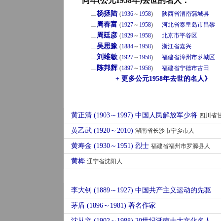
同年(公元1958年)去世的名人：
杨拯陆
(
1936
～
1958
)
陕西省
渭南
蒲城县
周春富
(
1927
～
1958
)
河北省
秦皇岛市
昌黎
周廷彦
(
1929
～
1958
)
北京市
平谷区
吴思豫
(
1884
～
1958
)
浙江省
嘉兴
刘维敏
(
1927
～
1958
)
福建省
漳州市
芗城区
陈邦辉
(
1897
～
1958
)
福建省
宁德市
古田
+ 更多公元1958年去世的名人》
黄正清 (1903～1997) 中国人民解放军少将
四川省甘
黄乙武 (1920～2010)
湖南省长沙市宁乡市人
黄寿金 (1930～1951) 烈士
福建省福州市罗源县人
黄桦
辽宁省沈阳人
李大钊 (1889～1927) 中国共产主义运动的先驱
茅盾 (1896～1981) 著名作家
沈从文 (1902～1988) 20世纪湖南十大文化名人