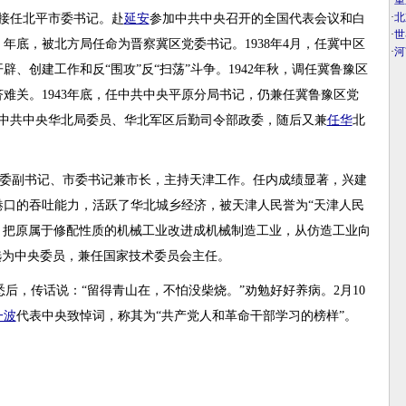
·
重
·
北
，接任北平市委书记。赴
延安
参加中共中央召开的全国代表会议和白
·
世
年底，被北方局任命为晋察冀区党委书记。1938年4月，任冀中区
·
河
、创建工作和反“围攻”反“扫荡”斗争。1942年秋，调任冀鲁豫区
难关。1943年底，任中共中央平原分局书记，仍兼任冀鲁豫区党
，任中共中央华北局委员、华北军区后勤司令部政委，随后又兼
任华
北
委副书记、市委书记兼市长，主持天津工作。任内成绩显著，兴建
港口的吞吐能力，活跃了华北城乡经济，被天津人民誉为“天津人民
长，把原属于修配性质的机械工业改进成机械制造工业，从仿造工业向
选为中央委员，兼任国家技术委员会主任。
悉后，传话说：“留得青山在，不怕没柴烧。”劝勉好好养病。2月10
一波
代表中央致悼词，称其为“共产党人和革命干部学习的榜样”。