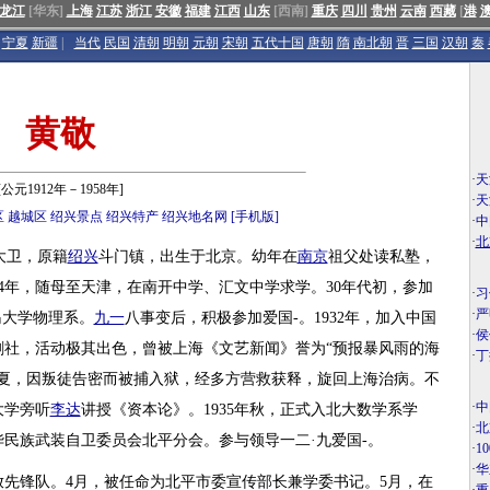
龙江
[华东]
上海
江苏
浙江
安徽
福建
江西
山东
[西南]
重庆
四川
贵州
云南
西藏
[
港
宁夏
新疆
|
当代
民国
清朝
明朝
元朝
宋朝
五代十国
唐朝
隋
南北朝
晋
三国
汉朝
秦
黄敬
·
天
[公元1912年－1958年]
·
天
区
越城区
绍兴景点
绍兴特产
绍兴地名网
[手机版]
·
中
·
北
俞大卫，原籍
绍兴
斗门镇，出生于北京。幼年在
南京
祖父处读私塾，
4年，随母至天津，在南开中学、汇文中学求学。30年代初，参加
·
习
·
严
岛大学物理系。
九一
八事变后，积极参加爱国-。1932年，加入中国
·
侯
剧社，活动极其出色，曾被上海《文艺新闻》誉为“预报暴风雨的海
·
丁
夏，因叛徒告密而被捕入狱，经多方营救获释，旋回上海治病。不
·
中
大学旁听
李达
讲授《资本论》。1935年秋，正式入北大数学系学
·
北
民族武装自卫委员会北平分会。参与领导一二·九爱国-。
·
1
·
华
放先锋队。4月，被任命为北平市委宣传部长兼学委书记。5月，在