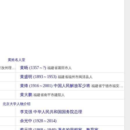
黄姓名人堂
黄旸 (1357～?)
孜州理塘人
福建省莆田市人
黄盛明 (1893～1953)
福建省福州市闽清县人
黄烽 (1916～2001) 中国人民解放军少将
福建省宁德市福安人
黄大鹏
福建省南平市建阳人
北京大学人物介绍
李克强 中华人民共和国国务院总理
余光中 (1928～2014)
蔡元培 (1868～1940) 著名的思想家、教育家