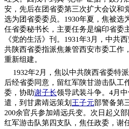
安，先后在团省委第三次扩大会议和
选为团省委委员。1930年夏，焦被选
任省委秘书长，主要任务是编印省委
《党的生活》刊。1931年3月，中共
共陕西省委指派焦兼管西安市委工作
重新组建。
1932年2月，焦以中共陕西省委特
后经省委同意，留红军陕甘游击队工
委，协助
谢子长
领导武装斗争。4月
遣，到甘肃靖远策划
王子元
部警备第
200余官兵参加靖远兵变。次日起义
红军游击队第四支队，焦任政委，谢