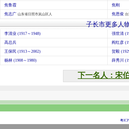
焦鲁霞
焦刚
焦志广
焦恩俊
山东省日照市岚山区人
台
子长市更多人
李清业 (1917～1948)
强世清 (19
高总兵
阎红彦 (
王保民 (1913～2002)
贺毅 (192
杨林 (1908～1980)
薛秀川 (19
下一名人：宋
粤ICP