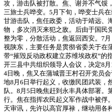
攻，游击队被打散。焦、谢并不气馁
三旅士兵哗变。5月下旬，哗变士兵
甘游击队，焦任政委，活动于靖远、
物，多次消灭来犯之敌。后由于国民党
整为零，分散活动，焦返回西安。7
视陕东，主要任务是贯彻省委关于在蒲(城
带“摧毁反动政权建立苏维埃政权”的
开三县中共组织领导人会议，决定8月
4日晚，焦又在蒲城晋王村召开党员
地8月6日举行起义，收缴民团武装，
队。8月5日晚焦赶到永丰具体部署。
行。焦在指挥农民起义军作战中被俘。
天审讯，先许以高官厚禄，继动用各