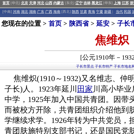
首页
[华北]
北京
天津
河北
山西
内蒙古
[东北]
辽宁
吉林
黑龙江
[华东]
上海
江苏
浙
[中南]
河南
湖北
湖南
广东
广西
海南
[西北]
陕西
甘肃
青海
宁夏
新疆
|
当代
民国
您现在的位置 >
首页
>
陕西省
>
延安
>
子长
焦维炽
[公元1910年－193
子长市景点
子长市特产
子长市地名
焦维炽(1910～1932)又名维志、
子长)人。1923年延川
田家
川高小毕业
中学，1925年加入中国共青团。因带
而被校方开除，共青团组织介绍他到肤
学继续求学。1926年转为中共党员
青团肤施特别支部书记，还是国民党肤