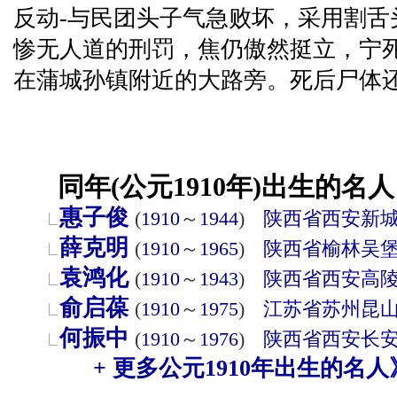
反动-与民团头子气急败坏，采用割舌
惨无人道的刑罚，焦仍傲然挺立，宁死
在蒲城孙镇附近的大路旁。死后尸体
同年(公元1910年)出生的名人
惠子俊
(
1910
～
1944
)
陕西省
西安
新
薛克明
(
1910
～
1965
)
陕西省
榆林
吴
袁鸿化
(
1910
～
1943
)
陕西省
西安
高
俞启葆
(
1910
～
1975
)
江苏省
苏州
昆
何振中
(
1910
～
1976
)
陕西省
西安
长
+ 更多公元1910年出生的名人