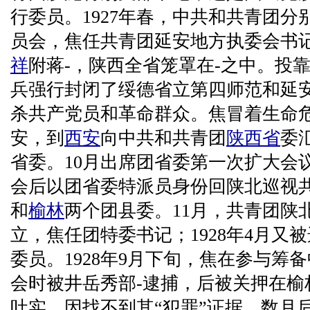
行委员。1927年春，中共和共青团
员会，焦任共青团延安地方执委会书
祥
附蒋-，陕西全省笼罩在-之中。投
兵强行封闭了绥德省立第四师范和延
杀共产党员和革命群众。焦冒着生命
安，到
西安
向中共和共青团
陕西省
委
省委。10月出席团省委第一次扩大会
会后以团省委特派员身份回陕北巡视
和
榆林
两个团县委。11月，共青团陕
立，焦任团特委书记；1928年4月又
委员。1928年9月下旬，焦在参与筹
会时被井岳秀部-逮捕，后被关押在榆
吐实。因找不到其“犯罪”证据，数月后