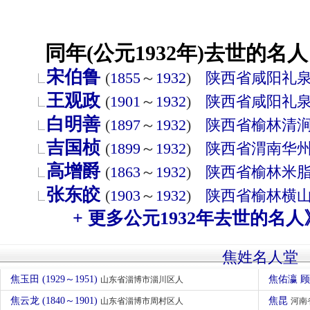
同年(公元1932年)去世的名人
宋伯鲁
(
1855
～
1932
)
陕西省
咸阳
礼
王观政
(
1901
～
1932
)
陕西省
咸阳
礼
白明善
(
1897
～
1932
)
陕西省
榆林
清
吉国桢
(
1899
～
1932
)
陕西省
渭南
华
高增爵
(
1863
～
1932
)
陕西省
榆林
米
张东皎
(
1903
～
1932
)
陕西省
榆林
横
+ 更多公元1932年去世的名人
焦姓名人堂
焦玉田 (1929～1951)
焦佑瀛 
山东省淄博市淄川区人
焦云龙 (1840～1901)
焦昆
山东省淄博市周村区人
河南