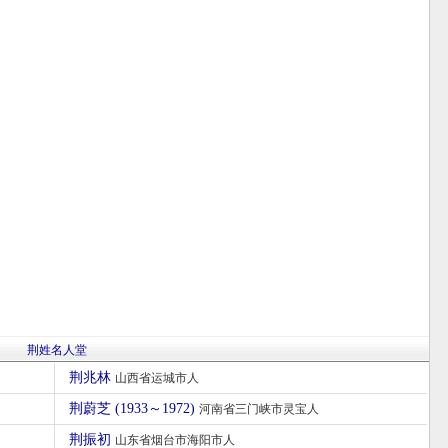
荆姓名人堂
荆兆林
山西省运城市人
荆蔚芝 (1933～1972)
河南省三门峡市灵宝人
荆振初
山东省烟台市海阳市人