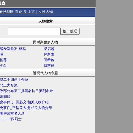
澳
台
]
春秋战国
周
商
夏
上古
|
女性人物
人物搜索
同时期更多人物
绪爱新觉罗·载湉
·
梁启超
澜
·
俾斯麦
德尊
·
熊希龄
少白
·
傅慈祥
近现代人物专题
华二十四烈士介绍
北三大名流
政部公布第二批著名抗日英烈名录
州四侯
史事件_广州起义 相关人物介绍
史事件_平型关大捷 相关人物介绍
南讲武堂名人录
一二·一”四烈士