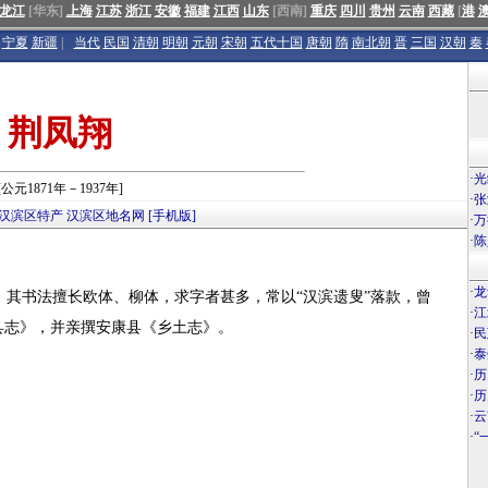
龙江
[华东]
上海
江苏
浙江
安徽
福建
江西
山东
[西南]
重庆
四川
贵州
云南
西藏
[
港
宁夏
新疆
|
当代
民国
清朝
明朝
元朝
宋朝
五代十国
唐朝
隋
南北朝
晋
三国
汉朝
秦
荆凤翔
·
光
[公元1871年－1937年]
·
张
汉滨区特产
汉滨区地名网
[手机版]
·
万
·
陈
·
龙
，其书法擅长欧体、柳体，求字者甚多，常以“汉滨遗叟”落款，曾
·
江
县志》，并亲撰安康县《乡土志》。
·
民
·
泰
·
历
·
历
·
云
·
“