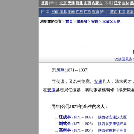
首页
[华北]
北京
天津
河北
山西
内蒙古
[东北]
辽宁
吉林
黑
[中南]
河南
湖北
湖南
广东
广西
海南
[西北]
陕西
甘肃
青海
您现在的位置 >
首页
>
陕西省
>
安康
>
汉滨区人物
汉滨区景点
荆
凤翔
(1871～1937)
字仞谦，又名荆德宽。
安康
县人，清末秀才
在
安康
县志局任编纂，襄助张紫樵编修《续安康
同年(公元1871年)出生的名人：
汪成林
(
1871
～
1937
)
陕西省
安康
汉滨区
刘式金
(
1871
～
1928
)
陕西省
安康
镇坪县
高树林
(
1871
～
1954
)
陕西省
榆林
子洲县