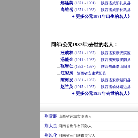
邢廷荚
(
1871
～
1901
)
陕西省
咸阳
礼泉县
高维岳
(
1871
～
1933
)
陕西省
咸阳
长武县
+ 更多公元1871年出生的名人》
同年(公元1937年)去世的名人：
汪成林
(
1871
～
1937
)
陕西省
安康
汉滨区
汤能金
(
1911
～
1937
)
陕西省
安康
汉阴县
张智仁
(
1883
～
1937
)
陕西省
商洛
山阳县
汪彩凤
陕西省
安康
紫阳县
陈树发
(
1881
～
1937
)
陕西省
安康
紫阳县
赵兰英
(
1915
～
1937
)
陕西省
榆林
靖边县
+ 更多公元1937年去世的名人》
荆霄鹏
山西省运城市临猗人
荆太贵
河南省焦作市武陟人
荆以化
河南省三门峡市灵宝人