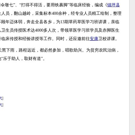
伞墩七”、“打得不得活，要用铁裹脚”等临床经验，编成《
镇坪县
人员，翻山越岭，采集标本400余种，经专业人员精工绘制，整理
顾年迈体弱，奔走全县各乡，为13期草药草医学习班讲课，亲临
队卫生员传授医术达4000多人次，带领草医学习班学员及赤脚医生
行临床传授和经验讲授等工作。同时，还应邀前往
安康
卫校讲课。
天黑下雨，路程远近，都必然参加，唱歌助兴。为贫穷农民治病，
“乐于助人，取财有道”。
代
]
代
]