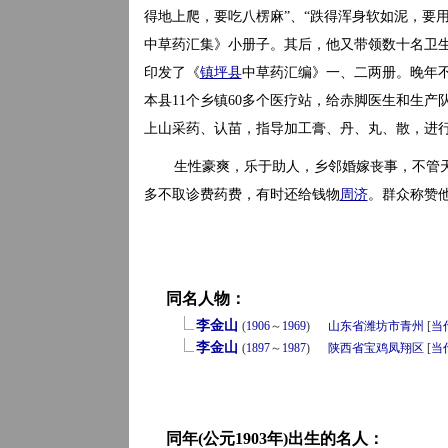
得地上爬，要吃八楞麻”、“跌得浑身软如泥，要用
中草药汇集》小册子。其后，他又带领数十名卫生
印发了《
镇坪县
中草药汇编》一、二两册。晚年不
本县11个乡镇60多个医疗站，给赤脚医生和生产
上山采药、认苗，指导加工膏、丹、丸、散，进
生性豪爽，乐于助人，乡邻婚嫁丧事，不管
多不取诊费药费，有时还给钱物
周济
。群众称赞他
同名人物：
李金山
(
1906
～
1969
)
山东省
潍坊市
青州
[
当
李金山
(
1897
～
1987
)
陕西省
宝鸡
凤翔区
[
当
同年(公元1903年)出生的名人：