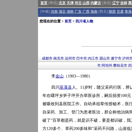
首页
[华北]
北京
天津
河北
山西
内蒙古
[东北]
辽宁
吉林
黑
[中南]
河南
湖北
湖南
广东
广西
海南
[西北]
陕西
甘肃
青海
您现在的位置 >
首页
>
四川省人物
成都市
南充市
达州市
巴中市
内江市
眉山市
遂宁市
泸州
市
阿坝州
攀枝花市
四
李
金山
（1903—1980）
四川
巫溪县
人。11岁时，随父采药行医，辨认
年在曙坪乡笋子坪开办草医诊所，嗣后捐资100元，
被吸收到县医院工作。自幼承祖辈传授秘术，医
自采药、加工、登门为患者医治，群众称他治病简
破了“百草都是药，就是识不破，要是都识破，我
方120多个、草药200多味和“采药不问路，山崖