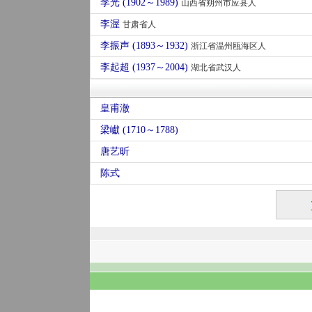
李光 (1902～1989)
山西省朔州市应县人
李渥
甘肃省人
李振声 (1893～1932)
浙江省温州瓯海区人
李起超 (1937～2004)
湖北省武汉人
皇甫澈
梁巘 (1710～1788)
唐艺昕
陈式