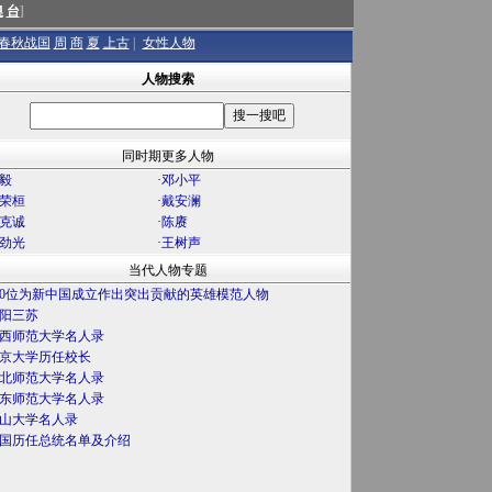
澳
台
]
春秋战国
周
商
夏
上古
|
女性人物
人物搜索
同时期更多人物
毅
·
邓小平
荣桓
·
戴安澜
克诚
·
陈赓
劲光
·
王树声
当代人物专题
00位为新中国成立作出突出贡献的英雄模范人物
阳三苏
西师范大学名人录
京大学历任校长
北师范大学名人录
东师范大学名人录
山大学名人录
国历任总统名单及介绍