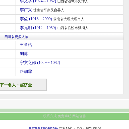
李文字 (1924～1982)
山西省运城市河津人
李广兴
甘肃省平凉灵台县人
李佐 (1913～2009)
云南省大理大理市人
李元明 (1912～1959)
山西省临汾市洪洞人
四川省更多人物
王章枯
刘湾
宇文之邵 (1029～1082)
路朝霖
下一名人：赵济全
联系方式
免责声明
网站合作
粤ICP备13001937号
联系我们：
QQ：107485100