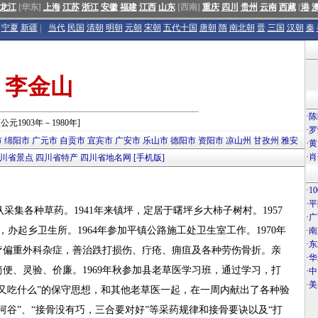
龙江
[华东]
上海
江苏
浙江
安徽
福建
江西
山东
[西南]
重庆
四川
贵州
云南
西藏
[
港
宁夏
新疆
|
当代
民国
清朝
明朝
元朝
宋朝
五代十国
唐朝
隋
南北朝
晋
三国
汉朝
秦
李金山
·
陈
[公元1903年－1980年]
·
罗
市
绵阳市
广元市
自贡市
宜宾市
广安市
乐山市
德阳市
资阳市
凉山州
甘孜州
雅安
·
黄
·
肖
川省景点
四川省特产
四川省地名网
[手机版]
·
1
·
平
采集各种草药。1941年来镇坪，定居于曙坪乡大柿子树村。1957
·
广
办起乡卫生所。1964年参加平镇公路施工处卫生室工作。1970年
·
南
·
东
疗偏重外科杂症，善治跌打损伤、疔疮、痈疽及各种劳伤骨折。亲
·
华
便、灵验、价廉。1969年秋参加县老草医学习班，通过学习，打
·
中
·
美
又吃什么”的保守思想，和其他老草医一起，在一周内献出了各种验
低河谷”、“接骨没有巧，三合要对好”等采药规律和接骨要诀以及“打