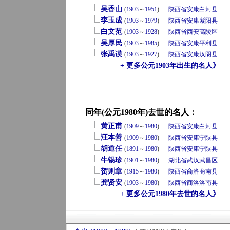
吴香山
(
1903
～
1951
)
陕西省
安康
白河县
李玉成
(
1903
～
1979
)
陕西省
安康
紫阳县
白文范
(
1903
～
1928
)
陕西省
西安
高陵区
吴厚民
(
1903
～
1985
)
陕西省
安康
平利县
张禹谟
(
1903
～
1927
)
陕西省
安康
汉阴县
+ 更多公元1903年出生的名人》
同年(公元1980年)去世的名人：
黄正甫
(
1909
～
1980
)
陕西省
安康
白河县
汪本善
(
1909
～
1980
)
陕西省
安康
宁陕县
胡道任
(
1891
～
1980
)
陕西省
安康
宁陕县
牛锡珍
(
1901
～
1980
)
湖北省
武汉
武昌区
贺则章
(
1915
～
1980
)
陕西省
商洛
商南县
龚贤安
(
1903
～
1980
)
陕西省
商洛
洛南县
+ 更多公元1980年去世的名人》