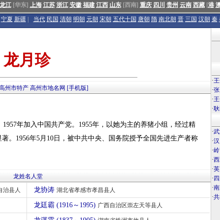
龙江
[华东]
上海
江苏
浙江
安徽
福建
江西
山东
[西南]
重庆
四川
贵州
云南
西藏
[
港
宁夏
新疆
|
当代
民国
清朝
明朝
元朝
宋朝
五代十国
唐朝
隋
南北朝
晋
三国
汉朝
秦
龙月珍
·
王
高州市特产
高州市地名网
[手机版]
·
张
·
王
·
耿
；1957年加入中国共产党。1955年，以她为主的养猪小组，经过精
·
武
。1956年5月10日，被中共中央、国务院授予全国先进生产者称
·
汉
·
岭
·
西
·
英
龙姓名人堂
·
四
·
南
龙协涛
自治县人
湖北省孝感市孝昌县人
·
共
龙廷霸 (1916～1995)
广西自治区崇左天等县人