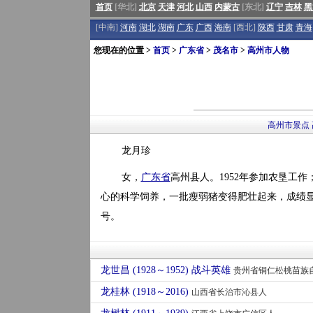
首页
[华北]
北京
天津
河北
山西
内蒙古
[东北]
辽宁
吉林
黑
[中南]
河南
湖北
湖南
广东
广西
海南
[西北]
陕西
甘肃
青海
您现在的位置 >
首页
>
广东省
>
茂名市
>
高州市人物
高州市景点
龙月珍
女，
广东省
高州县人。1952年参加农垦工作
心的科学饲养，一批瘦弱猪变得肥壮起来，成绩显著
号。
龙世昌 (1928～1952) 战斗英雄
贵州省铜仁松桃苗族
龙桂林 (1918～2016)
山西省长治市沁县人