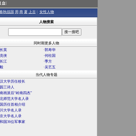
澳
台
]
春秋战国
周
商
夏
上古
|
女性人物
人物搜索
同时期更多人物
长英
·
郭寿华
克侠
·
何柱国
长江
·
季方
毅
·
吴艺五
当代人物专题
汉大学历任校长
园三诗人
南画派后“岭南四杰”
北师范大学名人录
国历任首相介绍
川大学名人录
京大学名人录
和国36位军事家