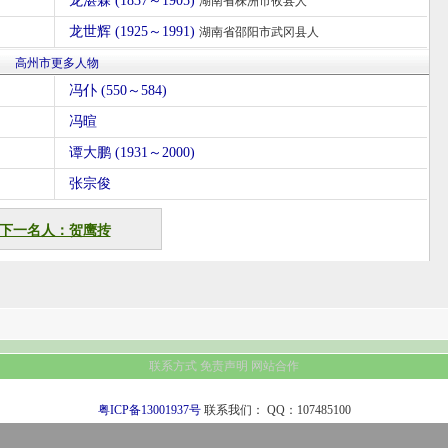
龙湛霖 (1837～1905)
湖南省株洲市攸县人
龙世辉 (1925～1991)
湖南省邵阳市武冈县人
高州市更多人物
冯仆 (550～584)
冯暄
谭大鹏 (1931～2000)
张宗俊
下一名人：贺鹰抟
联系方式
免责声明
网站合作
粤ICP备13001937号
联系我们：
QQ：107485100