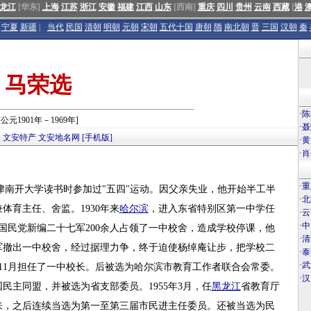
龙江
[华东]
上海
江苏
浙江
安徽
福建
江西
山东
[西南]
重庆
四川
贵州
云南
西藏
[
港
宁夏
新疆
|
当代
民国
清朝
明朝
元朝
宋朝
五代十国
唐朝
隋
南北朝
晋
三国
汉朝
秦
马荣选
·
陈
[公元1901年－1969年]
·
聂
点
文安特产
文安地名网
[手机版]
·
黄
·
肖
·
重
天津南开大学读书时参加过"五四"运动。因父亲失业，他开始半工半
·
北
体育主任、舍监。1930年来
哈尔滨
，进入东省特别区第一中学任
·
云
·
中
国民党新编二十七军200余人占领了一中校舍，造成学校停课，他
·
清
军撤出一中校舍，经过据理力争，终于迫使杨绰庵让步，把学校二
·
泰
·
武
9年11月担任了一中校长。后被选为哈尔滨市教育工作者联合会常委。
·
汉
国民主同盟，并被选为省支部委员。1955年3月，任
黑
龙江
省教育厅
进来，之后连续当选为第一至第三届市民进主任委员。还被当选为民