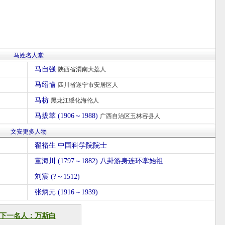
马姓名人堂
马自强
陕西省渭南大荔人
马绍愉
四川省遂宁市安居区人
马枋
黑龙江绥化海伦人
马拔萃 (1906～1988)
广西自治区玉林容县人
文安更多人物
翟裕生 中国科学院院士
董海川 (1797～1882) 八卦游身连环掌始祖
刘宸 (?～1512)
张炳元 (1916～1939)
下一名人：万斯白