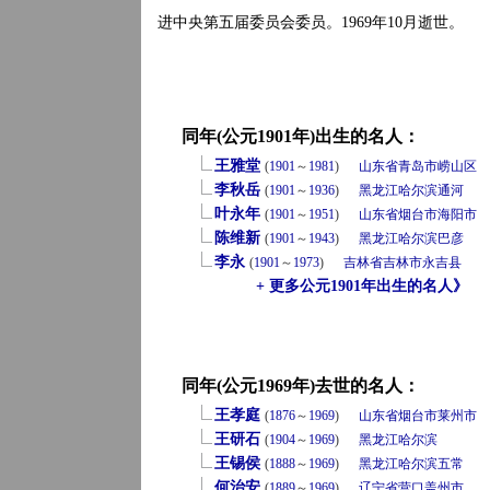
进中央第五届委员会委员。1969年10月逝世。
同年(公元1901年)出生的名人：
王雅堂
(
1901
～
1981
)
山东省
青岛市
崂山区
李秋岳
(
1901
～
1936
)
黑龙江
哈尔滨
通河
叶永年
(
1901
～
1951
)
山东省
烟台市
海阳市
陈维新
(
1901
～
1943
)
黑龙江
哈尔滨
巴彦
李永
(
1901
～
1973
)
吉林省
吉林市
永吉县
+ 更多公元1901年出生的名人》
同年(公元1969年)去世的名人：
王孝庭
(
1876
～
1969
)
山东省
烟台市
莱州市
王研石
(
1904
～
1969
)
黑龙江
哈尔滨
王锡侯
(
1888
～
1969
)
黑龙江
哈尔滨
五常
何治安
(
1889
～
1969
)
辽宁省
营口
盖州市