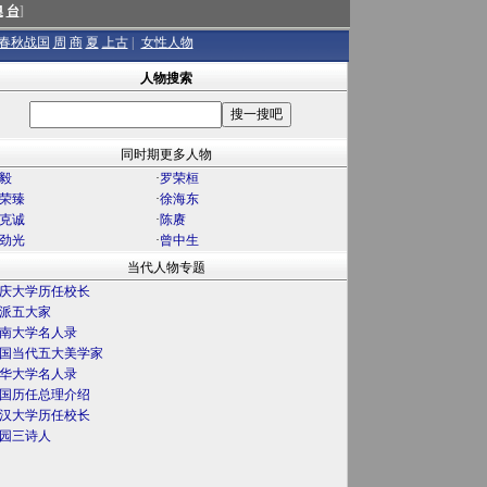
澳
台
]
春秋战国
周
商
夏
上古
|
女性人物
人物搜索
同时期更多人物
毅
·
罗荣桓
荣臻
·
徐海东
克诚
·
陈赓
劲光
·
曾中生
当代人物专题
庆大学历任校长
派五大家
南大学名人录
国当代五大美学家
华大学名人录
国历任总理介绍
汉大学历任校长
园三诗人