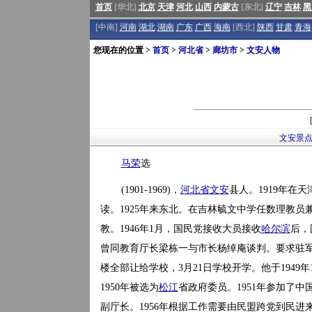
首页
[华北]
北京
天津
河北
山西
内蒙古
[东北]
辽宁
吉林
黑
[中南]
河南
湖北
湖南
广东
广西
海南
[西北]
陕西
甘肃
青海
您现在的位置 >
首页
>
河北省
>
廊坊市
>
文安人物
文安景
马荣
选
(1901-1969)，
河北省
文安
县人。1919年在
读。1925年来东北。在吉林毓文中学任数理教员兼
教。1946年1月，国民党接收大员接收
哈尔滨
后，
曾同教育厅长梁栋一与市长杨绰庵谈判。要求驻
楼全部让给学校，3月21日学校开学。他于194
1950年被选为
松江
省政府委员。1951年参加了中
副厅长。1956年根据工作需要由民盟跨党到民