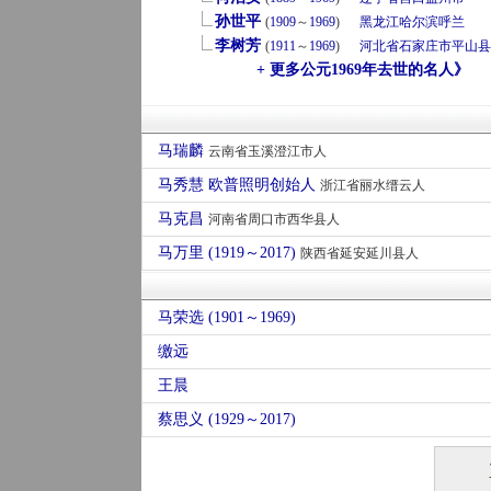
孙世平
(
1909
～
1969
)
黑龙江
哈尔滨
呼兰
李树芳
(
1911
～
1969
)
河北省
石家庄市
平山县
+ 更多公元1969年去世的名人》
马瑞麟
云南省玉溪澄江市人
马秀慧 欧普照明创始人
浙江省丽水缙云人
马克昌
河南省周口市西华县人
马万里 (1919～2017)
陕西省延安延川县人
马荣选 (1901～1969)
缴远
王晨
蔡思义 (1929～2017)