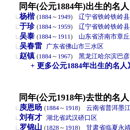
同年(公元1884年)出生的名人
杨楷
(
1884
～
1949
)
辽宁省
铁岭
铁岭县
于珍
(
1884
～
1959
)
辽宁省
铁岭
铁岭县
吴泰
(
1884
～
1911
)
山东省
济南市
章丘
吴春雷
广东省
佛山市
三水区
赵镇
(
1884
～
1967
)
黑龙江
哈尔滨
巴彦
+ 更多公元1884年出生的名人
同年(公元1918年)去世的名人
庾恩旸
(
1884
～
1918
)
云南省
普洱
墨
刘有才
湖北省
武汉
硚口区
罗锦山
(
1828
～
1918
)
甘肃省
临夏
永