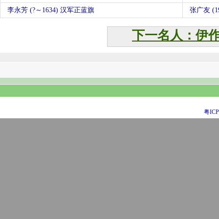
李永芳 (?～1634) 汉军正蓝旗
张广友 (19
下一名人：伊
粤ICP