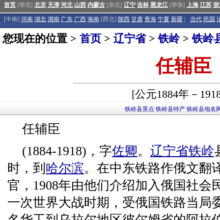
首页
[华北]
北京
天津
河北
山西
内蒙古
[东北]
辽宁
吉林
黑龙江
[华东]
上海
江苏
浙
[中南]
河南
湖北
湖南
广东
广西
海南
[西北]
陕西
甘肃
青海
宁夏
新疆
|
当代
民国
您现在的位置 >
首页
>
辽宁省
>
铁岭
>
铁岭
任辅臣
[公元1884年－191
铁岭县景点
铁岭县特产
铁岭县地名
任辅臣
(1884-1918)，字
佐卿
。
辽宁省
铁岭
时，到
哈尔滨
。在中东铁路作俄文翻
官，1908年由他们介绍加入俄国社
一次世界大战时期，受俄国铁路当局委
名华工到乌拉尔地区彼尔姆省的阿拉