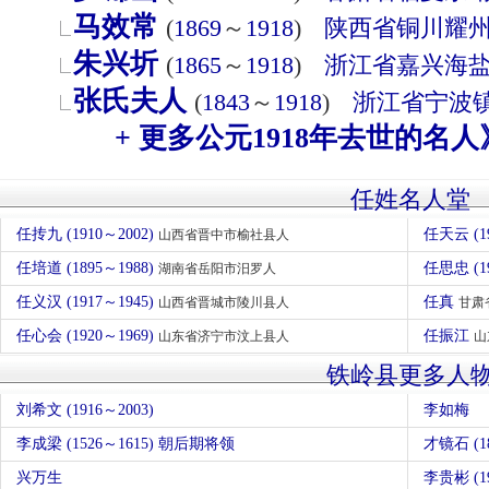
马效常
(
1869
～
1918
)
陕西省
铜川
耀
朱兴圻
(
1865
～
1918
)
浙江省
嘉兴
海
张氏夫人
(
1843
～
1918
)
浙江省
宁波
+ 更多公元1918年去世的名人
任姓名人堂
任抟九 (1910～2002)
任天云 (1
山西省晋中市榆社县人
任培道 (1895～1988)
任思忠 (
湖南省岳阳市汨罗人
任义汉 (1917～1945)
任真
山西省晋城市陵川县人
甘肃
任心会 (1920～1969)
任振江
山东省济宁市汶上县人
山
铁岭县更多人
刘希文 (1916～2003)
李如梅
李成梁 (1526～1615) 朝后期将领
才镜石 (18
兴万生
李贵彬 (19