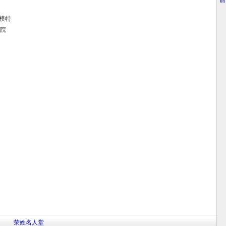
·
前
模特
院
荣姓名人堂