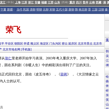
龙江
[华东]
上海
江苏
浙江
安徽
福建
江西
山东
[西南]
重庆
四川
贵州
云南
西藏
[
港
宁夏
新疆
|
当代
民国
清朝
明朝
元朝
宋朝
五代十国
唐朝
隋
南北朝
晋
三国
汉朝
秦
荣飞
·
重
昌平
平谷区
朝阳区
怀柔
顺义区
海淀区
门头沟区
密云
延庆区
北京市景点
北京市
产
北京市地名网
[手机版]
·
郭
·
吴
师从
张仁
里老师开始学习表演。2003年考入重庆大学。2007年加入
·
江
程，因在系列剧《冷暖人生》中的精彩演出得到了广泛的关注。
·
傅
始正式回归北京，因在《皮五传奇》 ，《
容闳
》 ，《大汉情缘之云
·
哈
行内人士的认可。
·
曲
·
奔
·
岭
·
东
·
英
·
山
员