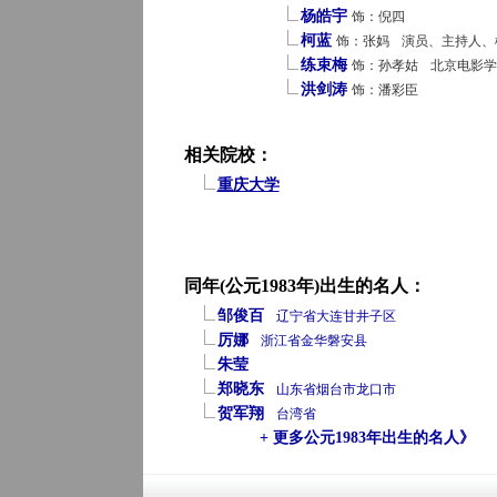
杨皓宇
饰：倪四
柯蓝
饰：张妈
演员、主持人、
练束梅
饰：孙孝姑
北京电影学
洪剑涛
饰：潘彩臣
相关院校：
重庆大学
同年(公元1983年)出生的名人：
邹俊百
辽宁省
大连
甘井子区
厉娜
浙江省
金华
磐安县
朱莹
郑晓东
山东省
烟台市
龙口市
贺军翔
台湾省
+ 更多公元1983年出生的名人》