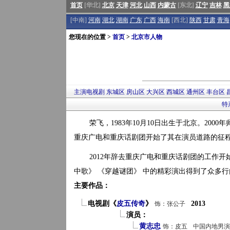
首页
[华北]
北京
天津
河北
山西
内蒙古
[东北]
辽宁
吉林
黑
[中南]
河南
湖北
湖南
广东
广西
海南
[西北]
陕西
甘肃
青海
您现在的位置 >
首页
>
北京市人物
主演电视剧
东城区
房山区
大兴区
西城区
通州区
丰台区
特
荣飞，1983年10月10日出生于北京。2000年
重庆广电和重庆话剧团开始了其在演员道路的征
2012年辞去重庆广电和重庆话剧团的工作开
中歌》 《穿越谜团》 中的精彩演出得到了众多
主要作品：
电视剧《
皮五传奇
》
2013
饰：张公子
演员：
黄志忠
饰：皮五
中国内地男演