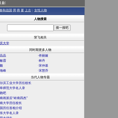
澳
台
]
春秋战国
周
商
夏
上古
|
女性人物
人物搜索
荣飞相关
庆大学
同时期更多人物
晶晶
·
佟丽娅
敏霞
·
林丹
颖
·
宋仲基
海峰
·
宋慧乔
当代人物专题
尔滨工业大学历任校长
阜师范大学名人录
跑吧
南画派后“岭南四杰”
南大学历任校长
国历任首相介绍
东大学名人录