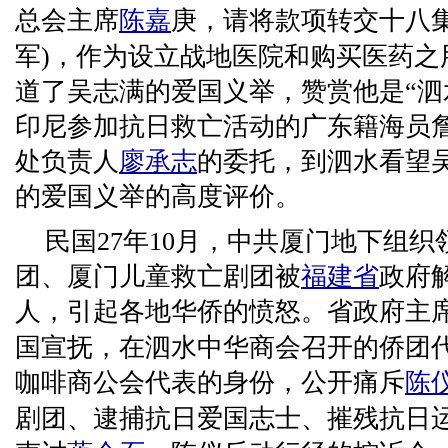
总会主席
陈嘉
庚，请将款项转交十八集
军)，作为设立战地医院和购买医药之
道了吴志满的爱国义举，赞赏他是“泗
印尼参加抗日救亡活动的广东籍海员
处负责人
廖承志
的委托，到泗水看望
的爱国义举的高度评价。
民国27年10月，中共厦门地下组
团、厦门儿童救亡剧团被
福建省
政府
人，引起各地华侨的愤怒。省政府主
国宣抚，在泗水中华商会召开的侨团
咖啡商公会代表的身份，公开痛斥
陈
剧团、逮捕抗日爱国志士、摧残抗日