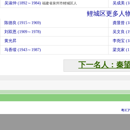
吴淑仲 (1892～1984)
吴成美 (1
福建省泉州市鲤城区人
鲤城区更多人
陈德良 (1915～1969)
龚显曾 (18
刘双恩 (1909～1978)
吴文良 (19
黄光昇
李尧宝 (18
马香缎 (1943～1987)
梁克家 (1
下一名人：秦
粤ICP