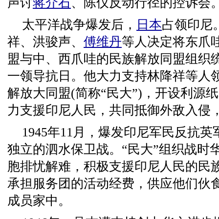
声讨
蒋介石
、陈仪反动行径的控诉会
太平洋战争爆发后，
日本
占领印尼。
祥、洪骏声、
傅维丹
等人决定将东爪
盟与中、西爪哇的民族解放同盟组织
一领导抗日。他大力支持林降祥等人
解放大同盟(简称“民大”)，开设利源
力支援印尼人民，共同抵御外敌入侵
1945年11月，爆发印尼军民反抗
独立的泗水保卫战。“民大”组织战时
胞排忧解难，积极支援印尼人民的民
承担服务团的活动经费，供应他们伙
成员家中。