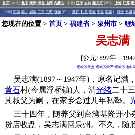
首页
[华北]
北京
天津
河北
山西
内蒙古
[东北]
辽宁
吉林
黑龙江
[华东]
上海
江苏
浙
[中南]
河南
湖北
湖南
广东
广西
海南
[西北]
陕西
甘肃
青海
宁夏
新疆
|
当代
民国
您现在的位置 >
首页
>
福建省
>
泉州市
>
鲤
吴志满
[公元1897年－194
鲤城区景点
鲤城区特产
鲤城区地名
吴志满(1897～1947年)，原名
黄石
村(今属浮桥镇)人，清
光绪
二十三
其叔父为嗣，在家乡念过几年私塾。
三十四年，随养父到台湾基隆开小
货店收盘，吴志满回泉州。不久，随