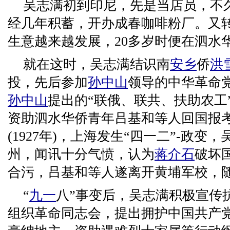
吴志满初到印尼，先是当店员，不
经几年积蓄，开办成春咖啡粉厂。又
生意越来越发展，20多岁时便在泗水
就在这时，吴志满结识南
安乡
侨
洪
投，先后参加
孙中山
领导的中华革命党
孙中山
提出的“联俄、联共、扶助农工
资助泗水华侨青年吕基和等人回国报考
(1927年)，上海发生“四一二”-政
州，闻讯十分气愤，认为
蒋介石
破坏
合污，吕基和等人遂离开黄埔军校，
“
九一
八”事变后，吴志满积极宣传
组织革命同志会，提出拥护中国共产