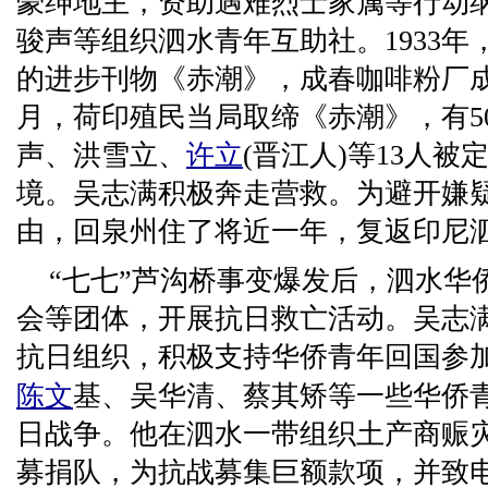
豪绅地主，资助遇难烈士家属等行动
骏声等组织泗水青年互助社。1933
的进步刊物《赤潮》，成春咖啡粉厂
月，荷印殖民当局取缔《赤潮》，有5
声、洪雪立、
许立
(晋江人)等13人
境。吴志满积极奔走营救。为避开嫌
由，回泉州住了将近一年，复返印尼
“七七”芦沟桥事变爆发后，泗水华
会等团体，开展抗日救亡活动。吴志
抗日组织，积极支持华侨青年回国参
陈文
基、吴华清、蔡其矫等一些华侨
日战争。他在泗水一带组织土产商赈
募捐队，为抗战募集巨额款项，并致