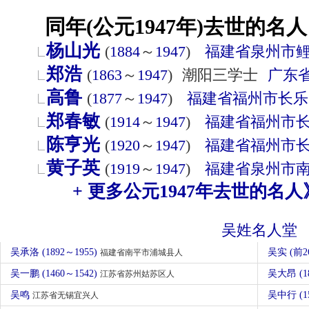
同年(公元1947年)去世的名人
杨山光
(
1884
～
1947
)
福建省
泉州市
郑浩
(
1863
～
1947
)
潮阳三学士
广东
高鲁
(
1877
～
1947
)
福建省
福州市
长乐
郑春敏
(
1914
～
1947
)
福建省
福州市
陈亨光
(
1920
～
1947
)
福建省
福州市
黄子英
(
1919
～
1947
)
福建省
泉州市
+ 更多公元1947年去世的名人
吴姓名人堂
吴承洛 (1892～1955)
吴实 (前
福建省南平市浦城县人
吴一鹏 (1460～1542)
吴大昂 (1
江苏省苏州姑苏区人
吴鸣
吴中行 (
江苏省无锡宜兴人