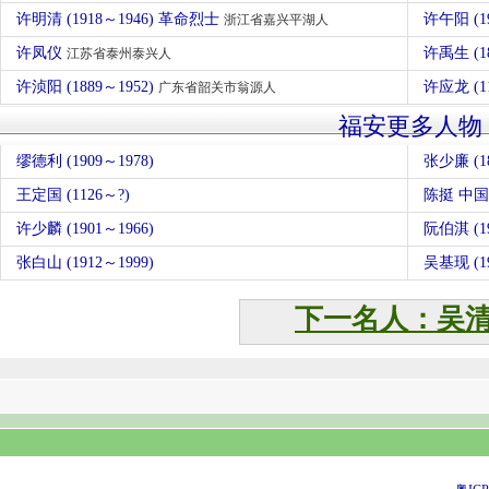
许明清 (1918～1946) 革命烈士
许午阳 (1
浙江省嘉兴平湖人
许凤仪
许禹生 (1
江苏省泰州泰兴人
许浈阳 (1889～1952)
许应龙 (1
广东省韶关市翁源人
福安更多人物
缪德利 (1909～1978)
张少廉 (18
王定国 (1126～?)
陈挺 中
许少麟 (1901～1966)
阮伯淇 (19
张白山 (1912～1999)
吴基现 (19
下一名人：吴