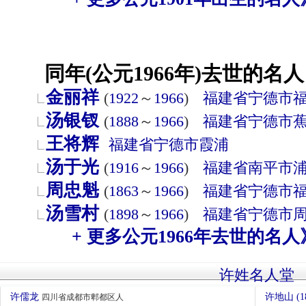
同年(公元1966年)去世的名人
金丽祥
(
1922
～
1966
)
福建省
宁德市
汤银钗
(
1888
～
1966
)
福建省
宁德市
王将辉
福建省
宁德市
霞浦
汤于光
(
1916
～
1966
)
福建省
南平市
周忠魁
(
1863
～
1966
)
福建省
宁德市
汤雪村
(
1898
～
1966
)
福建省
宁德市
+ 更多公元1966年去世的名人
许姓名人堂
许儒龙
许地山 (1
四川省成都市郫都区人