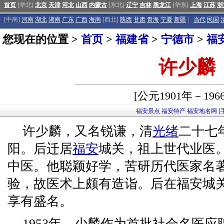
首页
[华北]
北京
天津
河北
山西
内蒙古
[东北]
辽宁
吉林
黑龙江
[华东]
上海
江苏
浙
[中南]
河南
湖北
湖南
广东
广西
海南
[西北]
陕西
甘肃
青海
宁夏
新疆
|
当代
民国
您现在的位置 >
首页
>
福建省
>
宁德市
>
福
许少麟
[公元1901年－196
福安景点
福安特产
福安地名网
[
许少麟，又名锐谦，清
光绪
二十七年
阳。后迁居
福安
城关，祖上世代业医。
中医。他聪颖好学，苦研历代医家名
验，故医术上颇有造诣。后在福安城关
享有盛名。
1953年，少麟作为首批社会名医