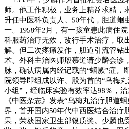
师。他工作积极，业务上精益求精，
升任中医科负责人。50年代，胆道蛔
一。1958年2月，有一孩童患此病住
科服药治疗无效，改行手术治疗，取
解。但二次疼痛发作，胆道引流管钻
术。外科主治医师殷慕道请少麟会诊
脉，确认病属内经记载的“蛔厥”症。
院领导即组成以许、殷为首的“乌梅
小组”，经临床实验有效率达98％，治愈
《中医杂志》发表“乌梅丸治疗胆道蛔
界，首开国内50年代中西医结合治疗
果，荣获国家卫生部银质奖。少麟也