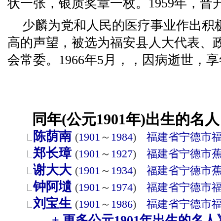
状一张，银质奖章一枚。1959年，
少麟为党和人民的医疗事业作出积
高的声望，被选为福安县人大代表、
会常委。1966年5月，，因病逝世，享
同年(公元1901年)出生的名人
陈荫南
(
1901
～
1984
)
福建省
宁德市
郑长璋
(
1901
～
1927
)
福建省
宁德市
谢大大
(
1901
～
1934
)
福建省
宁德市
钟阿壝
(
1901
～
1974
)
福建省
宁德市
刘宝生
(
1901
～
1986
)
福建省
宁德市
+ 更多公元1901年出生的名人