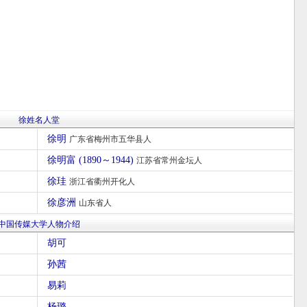
徐姓名人堂
徐明
广东省梅州市五华县人
徐明富 (1890～1944)
江苏省常州金坛人
徐珪
浙江省衢州开化人
徐彦洲
山东省人
中国传媒大学人物介绍
胡可
孙茜
易莉
杨璐