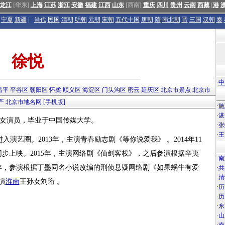
龙江
[华东]
上海
江苏
浙江
安徽
福建
江西
山东
[西南]
重庆
四川
贵州
云南
西藏
[
港
宁夏
新疆
|
当代
民国
清朝
明朝
元朝
宋朝
五代十国
唐朝
隋
南北朝
晋
三国
汉朝
秦
徐悦
·
中
昌平
平谷区
朝阳区
怀柔
顺义区
海淀区
门头沟区
密云
延庆区
北京市景点
北京市
产
北京市地名网
[手机版]
·
施
·
谌
内地女演员，毕业于中国传媒大学。
·
张
·
王
入演艺圈。2013年，主演青春励志剧《等你说爱我》 。2014年11
步上映。2015年，主演网络剧《仙剑客栈》，之后参演根据辛夷
·
南
6年，参演根据丁墨同名小说改编的刑侦悬疑网络剧《如果蜗牛有爱
·
共
·
清
演
淮南
王孙女刘珩 。
·
历
·
历
·
东
·
山