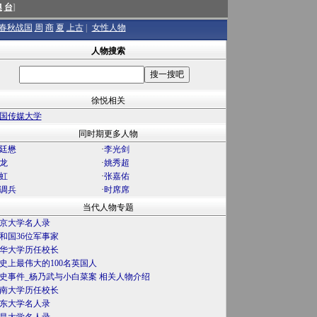
澳
台
]
春秋战国
周
商
夏
上古
|
女性人物
人物搜索
徐悦相关
国传媒大学
同时期更多人物
廷懋
·
李光剑
龙
·
姚秀超
虹
·
张嘉佑
调兵
·
时席席
当代人物专题
京大学名人录
和国36位军事家
华大学历任校长
史上最伟大的100名英国人
史事件_杨乃武与小白菜案 相关人物介绍
南大学历任校长
东大学名人录