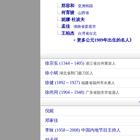
郑容和
亚洲
韩国
何育骏
山西省
妮娜·杜波夫
孟佳
湖南省
娄底市
王柏杰
台湾省
台北
+ 更多公元1989年出生的名人》
徐宗实 (1344～1405)
浙江省台州黄岩人
徐小斌
湖北省荆门掇刀区人
徐健 (1892～1927)
福建省福州市永泰人
徐尚同 (1904～1948)
广东省韶关市翁源人
倪妮
邓家佳
李咏 (1958～2008) 中国内地节目主持人
赵子琪