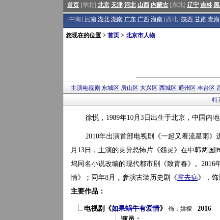
首页
[华北]
北京
天津
河北
山西
内蒙古
[东北]
辽宁
吉林
黑
[中南]
河南
湖北
湖南
广东
广西
海南
[西北]
陕西
甘肃
青海
您现在的位置 >
首页
>
北京市人物
主演电视剧
东城区
房山区
大兴区
西城区
通州区
丰台区
特
徐悦，1989年10月3日出生于北京，中国
2010年出演首部电视剧《一起又看流星雨》进
月13日，主演的灵异恐怖片《怨灵》在中韩两国同
坞同名小说改编的现代都市剧《致青春》。201
情》；同年8月，参演古装历史剧《
霍去病
》，饰
主要作品：
电视剧《
如果蜗牛有爱情
》
2016
饰：姚檬
演员：