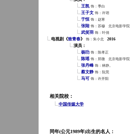
王凯
饰：季白
王子文
饰：许诩
于恒
饰：赵寒
张陆
饰：苏穆
北京电影学院
武笑羽
饰：叶俏
电视剧《
致青春
》
2016
饰：朱小北
演员：
杨玏
饰：陈孝正
陈瑶
饰：郑微
北京电影学院
张丹峰
饰：林静。
蔡文静
饰：阮莞
马可
饰：许开阳
相关院校：
中国传媒大学
同年(公元1989年)出生的名人：