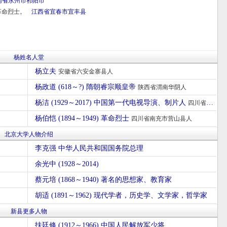
南省
永州市
祁阳市
革命烈士。
江西省
宜春市
宜丰县
杨姓名人堂
杨立夫
安徽省六安金寨县人
杨政道 (618～?) 隋朝睿宗顺皇帝
陕西省渭南华阴人
杨洁 (1929～2017) 中国第一代电视导演、制片人
四川省南充市营山县人
杨伯恺 (1894～1949) 革命烈士
四川省南充市营山县人
北京大学人物介绍
李克强 中华人民共和国国务院总理
余光中 (1928～2014)
蔡元培 (1868～1940) 著名的思想家、教育家
胡适 (1891～1962) 现代学者，历史学、文学家，哲学家
新县更多人物
扶廷修 (1912～1966) 中国人民解放军少将