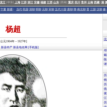
龙江
[华东]
上海
江苏
浙江
安徽
福建
江西
山东
[西南]
重庆
四川
贵州
云南
西藏
[
港
宁夏
新疆
|
当代
民国
清朝
明朝
元朝
宋朝
五代十国
唐朝
隋
南北朝
晋
三国
汉朝
秦
杨超
·
北
[公元1904年－1927年]
点
新县特产
新县地名网
[手机版]
·
邓
·
戴
·
陈
·
谭
·
历
·
桃
·
历
·
燕
·
黄
·
江
·
历