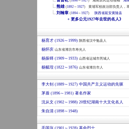
雷晋乾
(
1898
～
1927
)
湘南农民运动领袖
湖
熊雄
(
1892
～
1927
)
黄埔军校政治部负责人，
刘翰章
(
1894
～
1927
)
陕西省
延安
黄陵县
+ 更多公元1927年去世的名人》
杨育才 (1926～1999)
陕西省汉中勉县人
杨怀庆
山东省潍坊市寿光人
杨振铎 (1909～1933)
山西省运城市芮城人
杨毓瑝 (1822～1876)
山东省潍坊市人
李大钊 (1889～1927) 中国共产主义运动的先驱
茅盾 (1896～1981) 著名作家
沈从文 (1902～1988) 20世纪湖南十大文化名人
朱自清 (1898～1948)
毛国兴 (1901～1928) 革命烈士