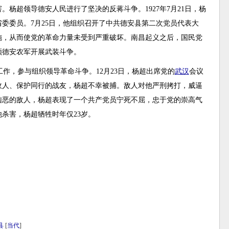
害。杨超领导德安人民进行了坚决的反蒋斗争。1927年7月21日，杨
委委员。7月25日，他组织召开了中共德安县第二次党员代表大
施，从而使党的革命力量未受到严重破坏。南昌起义之后，国民党
领德安农军开展武装斗争。
展工作，参与组织领导革命斗争。12月23日，杨超出席党的
武汉
会议
敌人、保护同行的战友，杨超不幸被捕。敌人对他严刑拷打，威逼
凶恶的敌人，杨超表现了一个共产党员宁死不屈，忠于党的崇高气
将他杀害，杨超牺牲时年仅23岁。
县
[
当代
]