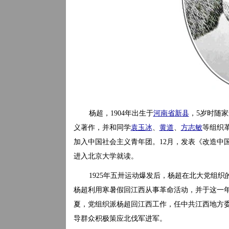
杨超，1904年出生于
河南省
新县
，5岁时随
义著作，并和同学
袁玉冰
、
黄道
、
方志敏
等组织革
加入中国社会主义青年团。12月，发表《改造中
进入北京大学就读。
1925年五卅运动爆发后，杨超在北大党组
杨超利用寒暑假回江西从事革命活动，并于这一年
夏，党组织派杨超回江西工作，任中共江西地方委
导群众积极策应北伐军进军。