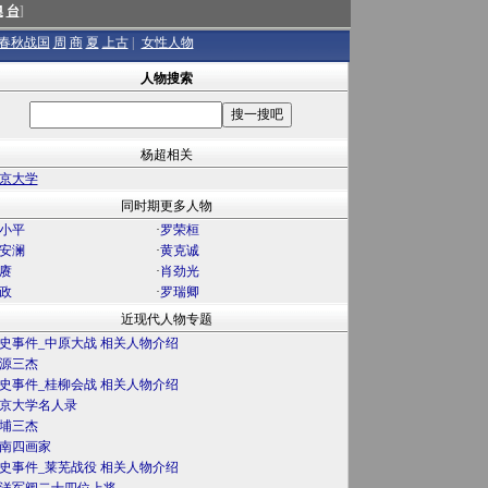
澳
台
]
春秋战国
周
商
夏
上古
|
女性人物
人物搜索
杨超相关
京大学
同时期更多人物
小平
·
罗荣桓
安澜
·
黄克诚
赓
·
肖劲光
政
·
罗瑞卿
近现代人物专题
史事件_中原大战 相关人物介绍
源三杰
史事件_桂柳会战 相关人物介绍
京大学名人录
埔三杰
南四画家
史事件_莱芜战役 相关人物介绍