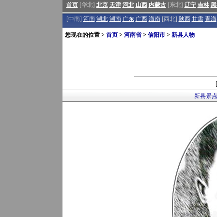
首页
[华北]
北京
天津
河北
山西
内蒙古
[东北]
辽宁
吉林
黑
[中南]
河南
湖北
湖南
广东
广西
海南
[西北]
陕西
甘肃
青海
您现在的位置 >
首页
>
河南省
>
信阳市
>
新县人物
新县景