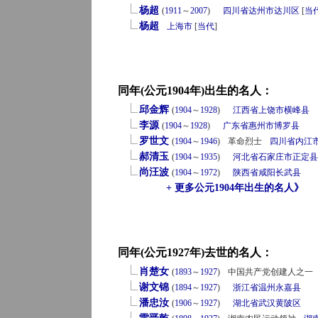
杨超
(
1911
～
2007
)
四川省
达州市
达川区
[
当
杨超
上海市
[
当代
]
同年(公元1904年)出生的名人：
邱金辉
(
1904
～
1928
)
江西省
上饶市
横峰县
李源
(
1904
～
1928
)
广东省
惠州市
博罗县
罗世文
(
1904
～
1946
)
革命烈士
四川省
内江
郝清玉
(
1904
～
1935
)
河北省
石家庄市
正定县
尚汪波
(
1904
～
1972
)
陕西省
咸阳
长武县
+ 更多公元1904年出生的名人》
同年(公元1927年)去世的名人：
肖楚女
(
1893
～
1927
)
中国共产党创建人之一
谢文锦
(
1894
～
1927
)
浙江省
温州
永嘉县
潘忠汝
(
1906
～
1927
)
湖北省
武汉
黄陂区