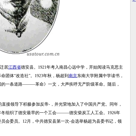
·
北
家迁居
江西省
德安县。1921年考入南昌心远中学，开始阅读马克思主
命团体“改造社”。1923年秋，杨超到
南京
东南大学附属中学读书，
国的一条道路———革命》一文，大声疾呼无产阶级革命。随后，
织的直接领导下积极参加反帝-，并光荣地加入了中国共产党。同年，
冬组织了德安最早的一个工会———德安柴炭工人工会。1926年
员会委员。12月，中共德安县第一次-会选举杨超为县委书记，领