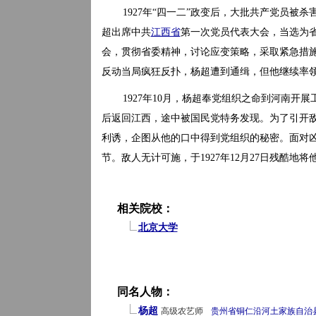
1927年“四一二”政变后，大批共产党员被杀
超出席中共
江西省
第一次党员代表大会，当选为省
会，贯彻省委精神，讨论应变策略，采取紧急措
反动当局疯狂反扑，杨超遭到通缉，但他继续率
1927年10月，杨超奉党组织之命到河南开
后返回江西，途中被国民党特务发现。为了引开
利诱，企图从他的口中得到党组织的秘密。面对
节。敌人无计可施，于1927年12月27日残酷地
相关院校：
北京大学
同名人物：
杨超
高级农艺师
贵州省
铜仁
沿河土家族自治