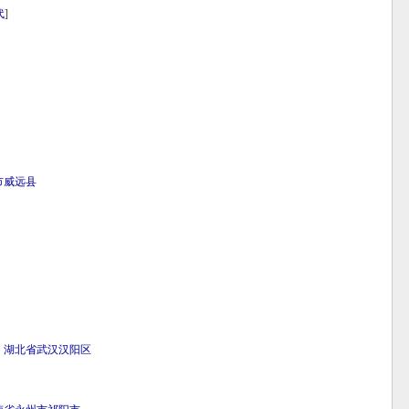
代
]
市
威远县
湖北省
武汉
汉阳区